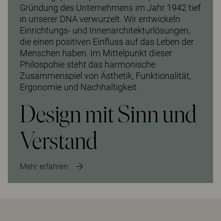
Gründung des Unternehmens im Jahr 1942 tief
in unserer DNA verwurzelt. Wir entwickeln
Einrichtungs- und Innenarchitekturlösungen,
die einen positiven Einfluss auf das Leben der
Menschen haben. Im Mittelpunkt dieser
Philospohie steht das harmonische
Zusammenspiel von Ästhetik, Funktionalität,
Ergonomie und Nachhaltigkeit.
Design mit Sinn und
Verstand
Mehr erfahren