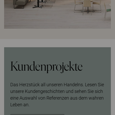
Kundenprojekte
Das Herzstück all unseren Handelns. Lesen Sie
unsere Kundengeschichten und sehen Sie sich
eine Auswahl von Referenzen aus dem wahren
Leben an.