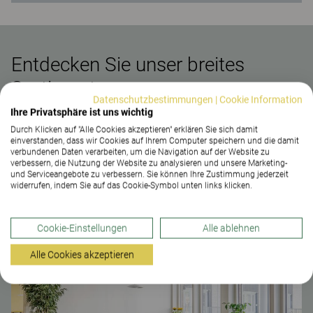
Entdecken Sie unser breites
Sortiment
Datenschutzbestimmungen
|
Cookie Information
Ihre Privatsphäre ist uns wichtig
Lassen Sie sich inspirieren und lernen Sie unsere
Durch Klicken auf "Alle Cookies akzeptieren" erklären Sie sich damit
nachhaltigen Möbel und flexiblen
einverstanden, dass wir Cookies auf Ihrem Computer speichern und die damit
verbundenen Daten verarbeiten, um die Navigation auf der Website zu
Einrichtungslösungen kennen. Ein Design, das
verbessern, die Nutzung der Website zu analysieren und unsere Marketing-
Funktion und Ästhetik hervorragend vereint.
und Serviceangebote zu verbessern. Sie können Ihre Zustimmung jederzeit
widerrufen, indem Sie auf das Cookie-Symbol unten links klicken.
ALLE PRODUKTE
SITZMÖBEL
ARBEITSPLÄTZ
Cookie-Einstellungen
Alle ablehnen
Alle Cookies akzeptieren