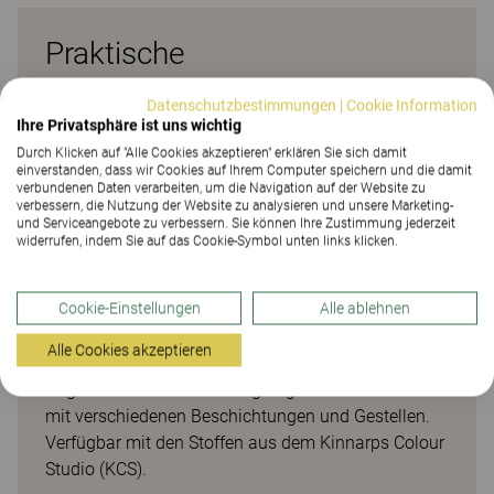
Praktische
Besprechungstische mit freier
Datenschutzbestimmungen
|
Cookie Information
Wahlmöglichkeit
Ihre Privatsphäre ist uns wichtig
Durch Klicken auf "Alle Cookies akzeptieren" erklären Sie sich damit
einverstanden, dass wir Cookies auf Ihrem Computer speichern und die damit
Die [E]-Serie bietet umfangreiche Optionen und
verbundenen Daten verarbeiten, um die Navigation auf der Website zu
umfassende Auswahlmöglichkeiten für individuelle
verbessern, die Nutzung der Website zu analysieren und unsere Marketing-
und Serviceangebote zu verbessern. Sie können Ihre Zustimmung jederzeit
Lösungen. Diese Produktserie eignet sich für jede
widerrufen, indem Sie auf das Cookie-Symbol unten links klicken.
Aufgabe, Mitarbeiterzahl oder Arbeitsumgebung.
Mit einer großen Auswahl an Tischplatten und
Cookie-Einstellungen
Alle ablehnen
Gestellen lässt sich ein Arbeitsplatz schaffen, bei
dem die individuellen Bedürfnisse des Benutzers im
Alle Cookies akzeptieren
Mittelpunkt stehen. Anschließend kann ein großes
Angebot an Zubehör hinzugefügt werden. Erhältlich
mit verschiedenen Beschichtungen und Gestellen.
Verfügbar mit den Stoffen aus dem Kinnarps Colour
Studio (KCS).