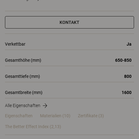
KONTAKT
Verkettbar
Ja
Gesamthöhe (mm)
650-850
Gesamttiefe (mm)
800
Gesamtbreite (mm)
1600
Alle Eigenschaften
Eigenschaften
Materialien
(10)
Zertifikate (
3
)
The Better Effect Index (2,13)