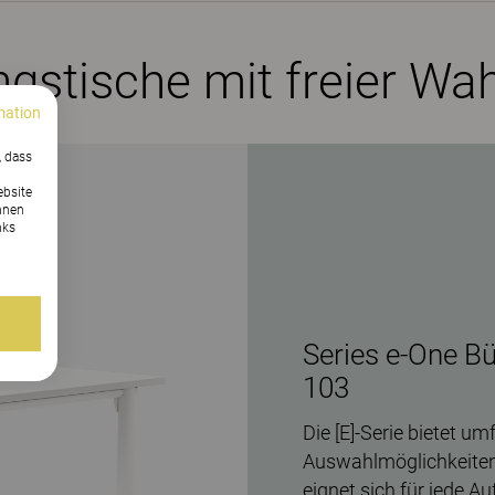
gstische mit freier Wa
mation
, dass
ebsite
nnen
nks
Series e-One Bü
103
Die [E]-Serie bietet 
Auswahlmöglichkeiten 
eignet sich für jede A