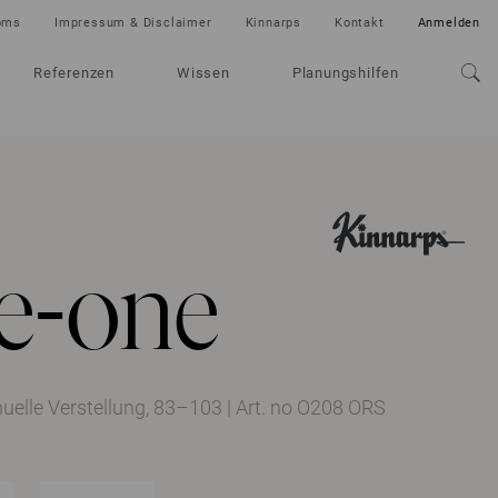
oms
Impressum & Disclaimer
Kinnarps
Kontakt
Anmelden
Referenzen
Wissen
Planungshilfen
 e-one
nuelle Verstellung, 83–103
|
Art. no O208 ORS