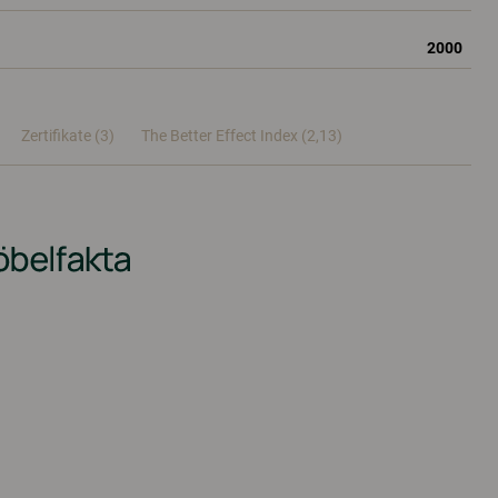
2000
Zertifikate (
3
)
The Better Effect Index (2,13)