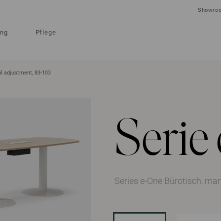
Showro
ung
Pflege
l adjustment, 83-103
Serie
Series e-One Bürotisch, ma