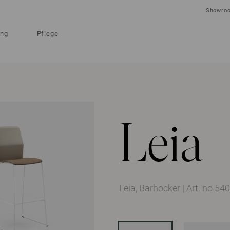
Showro
ung
Pflege
Leia
Leia, Barhocker
|
Art. no 5