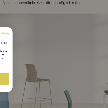
ließen sich unendliche Gestaltungsmöglichkeiten.
mation
, dass
ebsite
nnen
nks