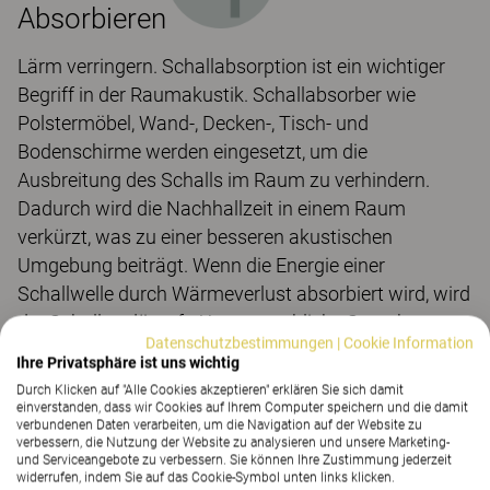
Absorbieren
Lärm verringern. Schallabsorption ist ein wichtiger
Begriff in der Raumakustik. Schallabsorber wie
Polstermöbel, Wand-, Decken-, Tisch- und
Bodenschirme werden eingesetzt, um die
Ausbreitung des Schalls im Raum zu verhindern.
Dadurch wird die Nachhallzeit in einem Raum
verkürzt, was zu einer besseren akustischen
Umgebung beiträgt. Wenn die Energie einer
Schallwelle durch Wärmeverlust absorbiert wird, wird
der Schall gedämpft. Um menschliche Sprache zu
Datenschutzbestimmungen
|
Cookie Information
absorbieren, muss ein Schallabsorber mindestens 40
Ihre Privatsphäre ist uns wichtig
mm dick sein.
Durch Klicken auf "Alle Cookies akzeptieren" erklären Sie sich damit
einverstanden, dass wir Cookies auf Ihrem Computer speichern und die damit
verbundenen Daten verarbeiten, um die Navigation auf der Website zu
verbessern, die Nutzung der Website zu analysieren und unsere Marketing-
und Serviceangebote zu verbessern. Sie können Ihre Zustimmung jederzeit
widerrufen, indem Sie auf das Cookie-Symbol unten links klicken.