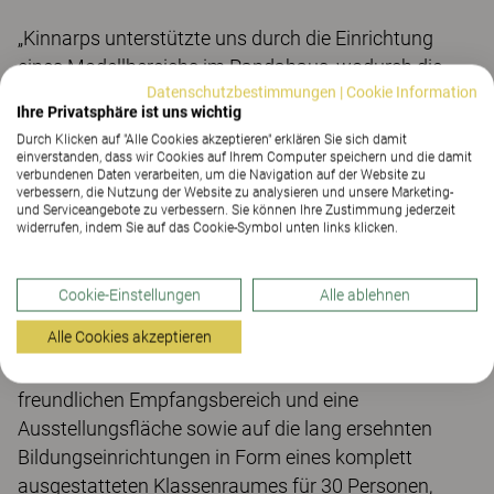
„Kinnarps unterstützte uns durch die Einrichtung
eines Modellbereichs im Pandahaus, wodurch die
Datenschutzbestimmungen
|
Cookie Information
Leute in der Lage waren, die Möbel, die sie im Living
Ihre Privatsphäre ist uns wichtig
Planet Centre benutzen würden, zu sehen und
Durch Klicken auf "Alle Cookies akzeptieren" erklären Sie sich damit
auszuprobieren. Dazu gehörten die mit Bänken
einverstanden, dass wir Cookies auf Ihrem Computer speichern und die damit
verbundenen Daten verarbeiten, um die Navigation auf der Website zu
versehenen Arbeitsplätze und Garderobenfächer, die
verbessern, die Nutzung der Website zu analysieren und unsere Marketing-
uns effektives Hot-Desking erlauben würden sowie
und Serviceangebote zu verbessern. Sie können Ihre Zustimmung jederzeit
widerrufen, indem Sie auf das Cookie-Symbol unten links klicken.
Mustermodelle hochlehniger runder Sofas, die bei ad-
hoc Zusammenarbeit oder als ruhige Sitzecken
helfen, einen ungestörten Ort zur Konzentration zu
Cookie-Einstellungen
Alle ablehnen
finden.“
Alle Cookies akzeptieren
Das Living Planet Centre ist ebenfalls stolz auf einen
freundlichen Empfangsbereich und eine
Ausstellungsfläche sowie auf die lang ersehnten
Bildungseinrichtungen in Form eines komplett
ausgestatteten Klassenraumes für 30 Personen,