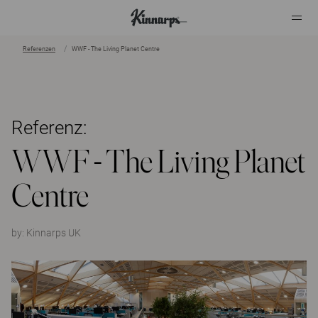
Referenzen
WWF - The Living Planet Centre
?
?
Referenz:
WWF - The Living Planet
Centre
by:
Kinnarps UK