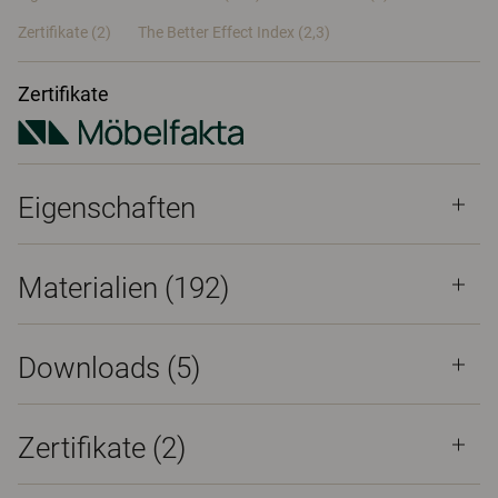
Zertifikate (
2
)
The Better Effect Index (2,3)
Zertifikate
Eigenschaften
Materialien
(192)
Downloads (
5
)
Zertifikate (
2
)