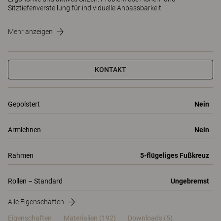
Sitztiefenverstellung für individuelle Anpassbarkeit.
Mehr anzeigen
KONTAKT
Gepolstert
Nein
Armlehnen
Nein
Rahmen
5-flügeliges Fußkreuz
Rollen – Standard
Ungebremst
Alle Eigenschaften
Eigenschaften
Materialien
(192)
Downloads (5)