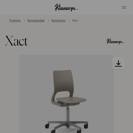
Produkte
Bürositzmöbel
Schulstühle
Xact
?
?
Xact