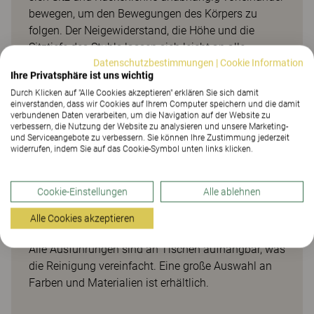
bewegen, um den Bewegungen des Körpers zu
folgen. Der Neigewiderstand, die Höhe und die
Sitztiefe des Stuhls lassen sich leicht an alle
Datenschutzbestimmungen
|
Cookie Information
Personen anpassen, vom größten bis zum kleinsten
Ihre Privatsphäre ist uns wichtig
Mitglied der Klasse. Für noch mehr Flexibilität ist
Durch Klicken auf "Alle Cookies akzeptieren" erklären Sie sich damit
eine Ausführung mit Rollen erhältlich. Xact ist als
einverstanden, dass wir Cookies auf Ihrem Computer speichern und die damit
Xact Start auch in einer kleineren Version für jüngere
verbundenen Daten verarbeiten, um die Navigation auf der Website zu
verbessern, die Nutzung der Website zu analysieren und unsere Marketing-
Kinder erhältlich. Es gibt auch eine hohe
und Serviceangebote zu verbessern. Sie können Ihre Zustimmung jederzeit
Ausführung. Xact ist für Groß und Klein
widerrufen, indem Sie auf das Cookie-Symbol unten links klicken.
gleichermaßen komfortabel und eignet sich daher
hervorragend als Besprechungs- und
Cookie-Einstellungen
Alle ablehnen
Konferenzstuhl. Das bedeutet, dass er in der
gesamten Schule verwendet werden kann, von den
Alle Cookies akzeptieren
Vorschulklassen bis hin zu den Personalräumen.
Alle Ausführungen sind an Tischen aufhängbar, was
die Reinigung vereinfacht. Eine große Auswahl an
Farben und Materialien ist erhältlich.