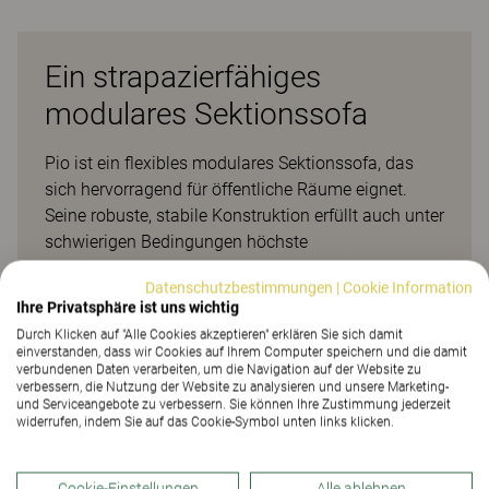
Ein strapazierfähiges
modulares Sektionssofa
Pio ist ein flexibles modulares Sektionssofa, das
sich hervorragend für öffentliche Räume eignet.
Seine robuste, stabile Konstruktion erfüllt auch unter
schwierigen Bedingungen höchste
Qualitätsanforderungen, ohne beim Design
Datenschutzbestimmungen
|
Cookie Information
Kompromisse einzugehen. Mit seinem modernen
Ihre Privatsphäre ist uns wichtig
Design eignet sich das Sofa hervorragend für
Durch Klicken auf "Alle Cookies akzeptieren" erklären Sie sich damit
Räume, in denen sich viele Menschen aufhalten,
einverstanden, dass wir Cookies auf Ihrem Computer speichern und die damit
verbundenen Daten verarbeiten, um die Navigation auf der Website zu
beispielsweise Schulen, Museen, Ausstellungen,
verbessern, die Nutzung der Website zu analysieren und unsere Marketing-
Korridore und andere Begegnungsorte. Zusammen
und Serviceangebote zu verbessern. Sie können Ihre Zustimmung jederzeit
widerrufen, indem Sie auf das Cookie-Symbol unten links klicken.
mit einem Laptoptisch kann es auch als
kurzfristiger Touchdown-Bereich oder Treffpunkt
dienen. Ein Spalt zwischen Sitz und Rückenlehne
Cookie-Einstellungen
Alle ablehnen