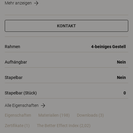
Mehr anzeigen
KONTAKT
Rahmen
4-beiniges Gestell
Aufhängbar
Nein
Stapelbar
Nein
Stapelbar (Stück)
0
Alle Eigenschaften
Eigenschaften
Materialien
(198)
Downloads (3)
Zertifikate (
1
)
The Better Effect Index (2,02)