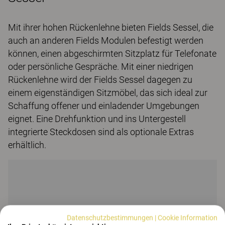
Mit ihrer hohen Rückenlehne bieten Fields Sessel, die
auch an anderen Fields Modulen befestigt werden
können, einen abgeschirmten Sitzplatz für Telefonate
oder persönliche Gespräche. Mit einer niedrigen
Rückenlehne wird der Fields Sessel dagegen zu
einem eigenständigen Sitzmöbel, das sich ideal zur
Schaffung offener und einladender Umgebungen
eignet. Eine Drehfunktion und ins Untergestell
integrierte Steckdosen sind als optionale Extras
erhältlich.
Datenschutzbestimmungen
|
Cookie Information