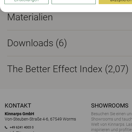
Materialien
Downloads (
6
)
The Better Effect Index (2,07)
KONTAKT
SHOWROOMS
Kinnarps GmbH
Besuchen Sie einen un
Von-Steuben-Straße 4-6, 67549 Worms
Showrooms und tauchen
Welt von Kinnarps. Las
+49 6241 4003 0
inspirieren und profitie