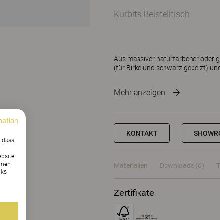
Kurbits Beistelltisch
Aus massiver naturfarbener oder geb
(für Birke und schwarz gebeizt) un
Mehr anzeigen
mation
KONTAKT
SHOWR
, dass
ebsite
nnen
Materialien
Downloads (6)
T
nks
Zertifikate