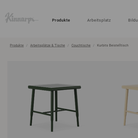
?
?
Produkte
Arbeitsplatz
Bild
Produkte
Arbeitsplätze & Tische
Couchtische
Kurbits Beistelltisch