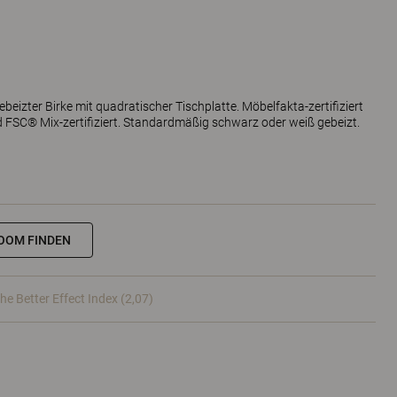
eizter Birke mit quadratischer Tischplatte. Möbelfakta-zertifiziert
d FSC® Mix-zertifiziert. Standardmäßig schwarz oder weiß gebeizt.
OOM FINDEN
he Better Effect Index (2,07)