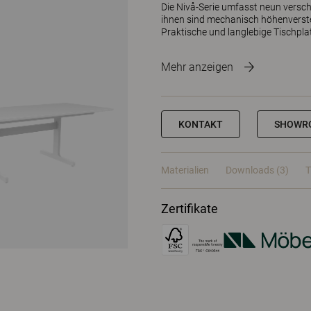
Die Nivå-Serie umfasst neun versch
ihnen sind mechanisch höhenverste
Praktische und langlebige Tischpl
Mehr anzeigen
KONTAKT
SHOWR
Materialien
Downloads (3)
T
Zertifikate