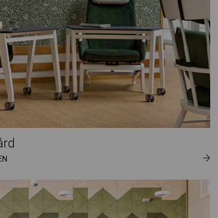
ård
EN