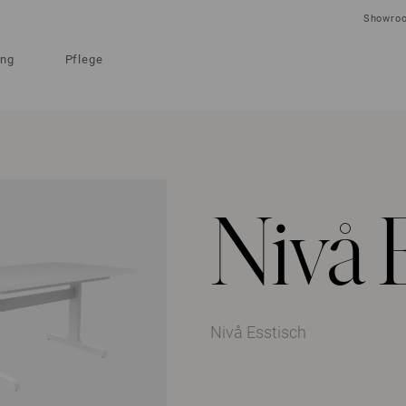
Showro
ung
Pflege
Nivå 
Nivå Esstisch