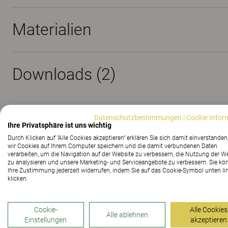
Materialien
Downloads (
2
)
Datenschutzbestimmungen
|
Cookie Infor
Ihre Privatsphäre ist uns wichtig
Durch Klicken auf "Alle Cookies akzeptieren" erklären Sie sich damit einverstanden
wir Cookies auf Ihrem Computer speichern und die damit verbundenen Daten
Picnic Tisch
verarbeiten, um die Navigation auf der Website zu verbessern, die Nutzung der W
zu analysieren und unsere Marketing- und Serviceangebote zu verbessern. Sie kö
Ihre Zustimmung jederzeit widerrufen, indem Sie auf das Cookie-Symbol unten li
klicken.
Geeignet als Cafeteria-Ensemble für Schulen oder als T
ist geschwungen, die andere gerade und kann somit di
Cookie-
Alle Cookies
Alle ablehnen
und Hockern können rund um den Tisch Sitzplätze gesc
Einstellungen
akzeptieren