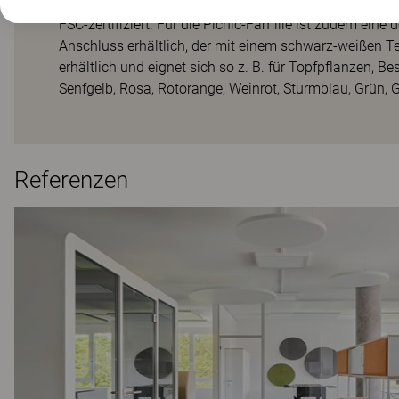
pigmentierter Esche mit Befestigungselementen aus Me
FSC-zertifiziert. Für die Picnic-Familie ist zudem ein
Anschluss erhältlich, der mit einem schwarz-weißen Tex
erhältlich und eignet sich so z. B. für Topfpflanzen, B
Senfgelb, Rosa, Rotorange, Weinrot, Sturmblau, Grün, 
Referenzen