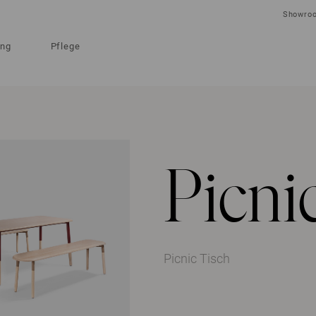
Showro
ung
Pflege
Picni
Picnic Tisch