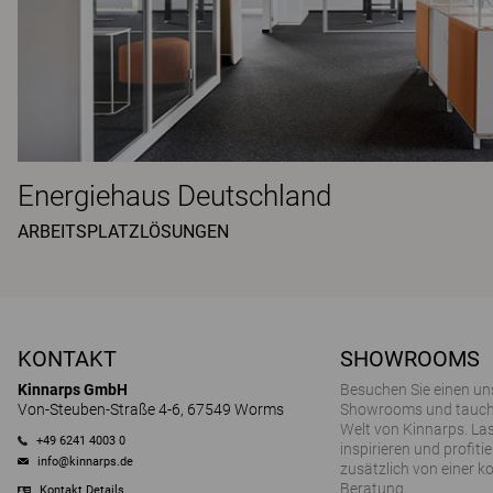
Energiehaus Deutschland
ARBEITSPLATZLÖSUNGEN
KONTAKT
SHOWROOMS
Kinnarps GmbH
Besuchen Sie einen un
Von-Steuben-Straße 4-6, 67549 Worms
Showrooms und tauchen
Welt von Kinnarps. Las
+49 6241 4003 0
inspirieren und profitie
info@kinnarps.de
zusätzlich von einer k
Beratung.
Kontakt Details