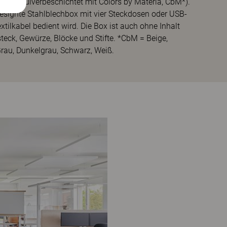
tall (pulverbeschichtet mit Colors by Materia, CbM*).
e designte Stahlblechbox mit vier Steckdosen oder USB-
tilkabel bedient wird. Die Box ist auch ohne Inhalt
esteck, Gewürze, Blöcke und Stifte. *CbM = Beige,
Grau, Dunkelgrau, Schwarz, Weiß.