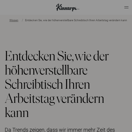
Wissen
Entdecken Sie, wie der höhenverstellbare Schreibtisch Ihren Arbeitstag verändern kann
?
?
Entdecken Sie, wie der
höhenverstellbare
Schreibtisch Ihren
Arbeitstag verändern
kann
Da Trends zeigen, dass wir immer mehr Zeit des