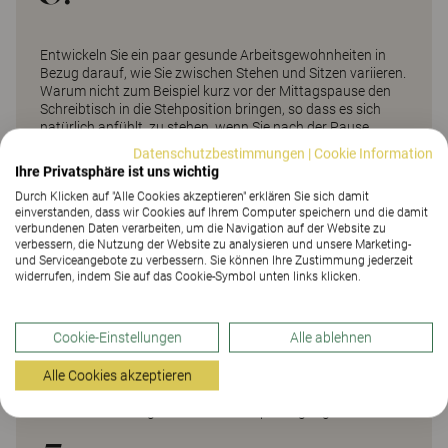
Entwickeln Sie ein paar gesunde Arbeitsgewohnheiten in
Bezug darauf, wie Sie zwischen Stehen und Sitzen variieren.
Warum nicht zum Beispiel kurz vor der Mittagspause den
Schreibtisch in die Stehposition bringen, so dass es sich
natürlich anfühlt, zu stehen, wenn Sie nach der Pause
zurückkommen? Das Aufstehen, um Telefonate zu führen
Datenschutzbestimmungen
|
Cookie Information
oder anzunehmen, ist eine weitere gute Möglichkeit,
Ihre Privatsphäre ist uns wichtig
Abwechslung zu schaffen. Wir empfehlen Ihnen jedoch,
Durch Klicken auf "Alle Cookies akzeptieren" erklären Sie sich damit
nicht länger als 20 Minuten am Stück zu stehen.
einverstanden, dass wir Cookies auf Ihrem Computer speichern und die damit
Idealerweise sollten Sie dies allerdings öfter tun.
verbundenen Daten verarbeiten, um die Navigation auf der Website zu
4.
verbessern, die Nutzung der Website zu analysieren und unsere Marketing-
und Serviceangebote zu verbessern. Sie können Ihre Zustimmung jederzeit
widerrufen, indem Sie auf das Cookie-Symbol unten links klicken.
Cookie-Einstellungen
Alle ablehnen
Profitieren Sie von digitalen Lösungen. Es gibt viele Apps,
die Ihnen dabei helfen, gesündere Gewohnheiten am
Arbeitsplatz zu etablieren und aufrechtzuerhalten, indem
Alle Cookies akzeptieren
sie Sie beispielsweise daran erinnern, die Position zu
wechseln oder sogar einen kurzen Spaziergang zu machen.