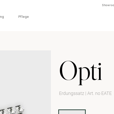
Showro
ung
Pflege
Opti
Erdungssatz
|
Art. no EATE