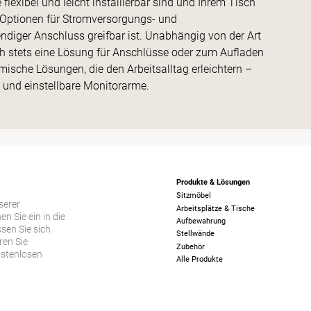
exibel und leicht installierbar sind und Ihrem Tisch
 Optionen für Stromversorgungs- und
ndiger Anschluss greifbar ist. Unabhängig von der Art
h stets eine Lösung für Anschlüsse oder zum Aufladen
ische Lösungen, die den Arbeitsalltag erleichtern –
 und einstellbare Monitorarme.
Produkte & Lösungen
Sitzmöbel
serer
Arbeitsplätze & Tische
 Sie ein in die
Aufbewahrung
sen Sie sich
Stellwände
ren Sie
Zubehör
ostenlosen
Alle Produkte