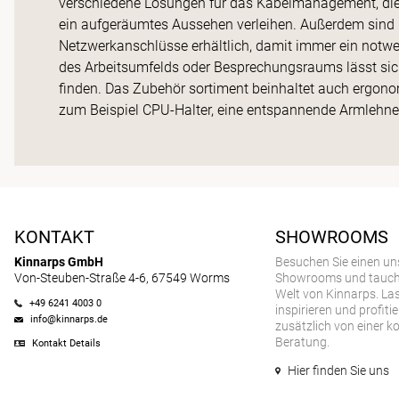
verschiedene Lösungen für das Kabelmanagement, die fl
ein aufgeräumtes Aussehen verleihen. Außerdem sind
Netzwerkanschlüsse erhältlich, damit immer ein notwe
des Arbeitsumfelds oder Besprechungsraums lässt sic
finden. Das Zubehör sortiment beinhaltet auch ergonom
zum Beispiel CPU-Halter, eine entspannende Armlehne
KONTAKT
SHOWROOMS
Kinnarps GmbH
Besuchen Sie einen un
Von-Steuben-Straße 4-6, 67549 Worms
Showrooms und tauchen
Welt von Kinnarps. Las
+49 6241 4003 0
inspirieren und profitie
info@kinnarps.de
zusätzlich von einer k
Beratung.
Kontakt Details
Hier finden Sie uns