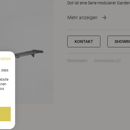
Dot ist eine Serie modularer Garde
Mehr anzeigen
KONTAKT
SHOWR
mation
Materialien
Downloads (3)
, dass
ebsite
nnen
nks