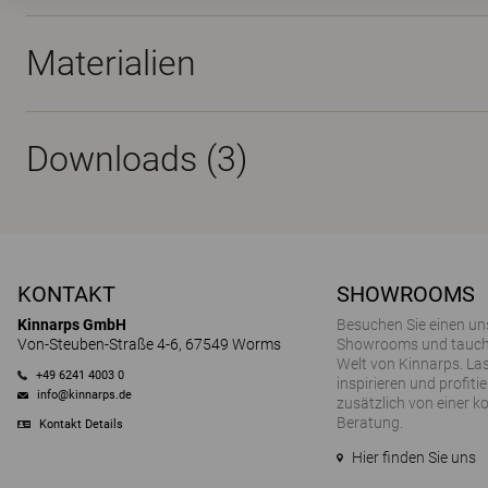
Materialien
Downloads (
3
)
KONTAKT
SHOWROOMS
Kinnarps GmbH
Besuchen Sie einen un
Von-Steuben-Straße 4-6, 67549 Worms
Showrooms und tauchen
Welt von Kinnarps. Las
+49 6241 4003 0
inspirieren und profitie
info@kinnarps.de
zusätzlich von einer k
Beratung.
Kontakt Details
Hier finden Sie uns