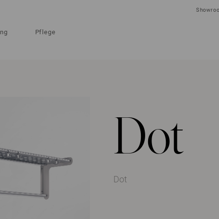
Showro
ung
Pflege
Dot
Dot