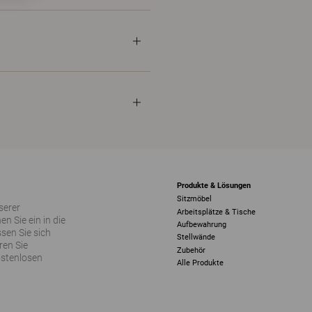
Produkte & Lösungen
Sitzmöbel
serer
Arbeitsplätze & Tische
 Sie ein in die
Aufbewahrung
sen Sie sich
Stellwände
ren Sie
Zubehör
ostenlosen
Alle Produkte