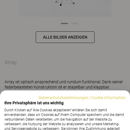
ALLE BILDER ANZEIGEN
Array
Array ist optisch ansprechend und rundum funktional. Dank seiner
federbelasteten Konstruktion ist er stapelbar und klappbar.
Datenschutzbestimmungen
|
Cookie Information
Mehr anzeigen
Ihre Privatsphäre ist uns wichtig
Durch Klicken auf "Alle Cookies akzeptieren" erklären Sie sich damit
einverstanden, dass wir Cookies auf Ihrem Computer speichern und die damit
verbundenen Daten verarbeiten, um die Navigation auf der Website zu
KONTAKT
verbessern, die Nutzung der Website zu analysieren und unsere Marketing-
und Serviceangebote zu verbessern. Sie können Ihre Zustimmung jederzeit