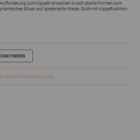
hen Aufforderung zum Kippeln erwachen in sich starke Formen zum
namisches Sitzen auf spielerische Weise. Stuhl mit Kippelfunktion.
OOM FINDEN
he Better Effect Index (2,23)