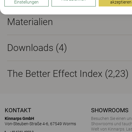
Einstellungen
akzeptieren
Materialien
Downloads (
4
)
The Better Effect Index (2,23)
KONTAKT
SHOWROOMS
Kinnarps GmbH
Besuchen Sie einen un
Von-Steuben-Straße 4-6, 67549 Worms
Showrooms und tauchen
Welt von Kinnarps. Las