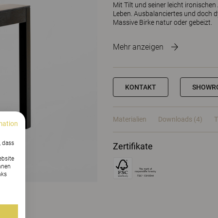
Mit Tilt und seiner leicht ironisc
Leben. Ausbalanciertes und doch dy
Massive Birke natur oder gebeizt.
Mehr anzeigen
KONTAKT
SHOWR
Materialien
Downloads (4)
T
mation
, dass
Zertifikate
ebsite
nnen
nks