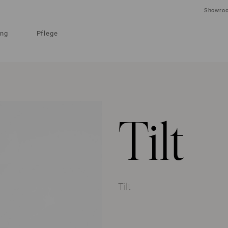
Showro
ung
Pflege
Tilt
Tilt