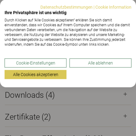
Zertifikate (
2
)
The Better Effect Index (2,08)
Datenschutzbestimmungen
|
Cookie Information
Ihre Privatsphäre ist uns wichtig
Zertifikate
Durch Klicken auf "Alle Cookies akzeptieren" erklären Sie sich damit
einverstanden, dass wir Cookies auf Ihrem Computer speichern und die damit
verbundenen Daten verarbeiten, um die Navigation auf der Website zu
verbessern, die Nutzung der Website zu analysieren und unsere Marketing-
und Serviceangebote zu verbessern. Sie können Ihre Zustimmung jederzeit
widerrufen, indem Sie auf das Cookie-Symbol unten links klicken.
Eigenschaften
Cookie-Einstellungen
Alle ablehnen
Materialien
(193)
Alle Cookies akzeptieren
Downloads (
4
)
Zertifikate (
2
)