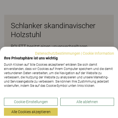
Schlanker skandinavischer
Holzstuhl
POLETT besitzt einen unverwechselbaren
skandinavischen Look und strahlt stilvolle
Datenschutzbestimmungen
|
Cookie Information
Ihre Privatsphäre ist uns wichtig
alltägliche Eleganz aus. Die Massivholzkonstruktion
Durch Klicken auf "Alle Cookies akzeptieren" erklären Sie sich damit
sorgt für Stabilität. Alle Komponenten wurden mit
einverstanden, dass wir Cookies auf Ihrem Computer speichern und die damit
viel Sorgfalt gefertigt und die Schraubenlöcher
verbundenen Daten verarbeiten, um die Navigation auf der Website zu
verbessern, die Nutzung der Website zu analysieren und unsere Marketing-
wurden in echte Eyecatcher verwandelt. Mit seinem
und Serviceangebote zu verbessern. Sie können Ihre Zustimmung jederzeit
Design, das sich überall harmonisch einfügt, eignet
widerrufen, indem Sie auf das Cookie-Symbol unten links klicken.
sich der Stuhl perfekt für Cafeterias, Kantinen und
Besprechungsräume. Er ist aufhängbar, was Platz
Cookie-Einstellungen
Alle ablehnen
schafft und die Reinigung erleichtert. Er ist in einer
Vielzahl von Holzarten und Beizen und auch in einer
Alle Cookies akzeptieren
Version mit gepolsterter Sitzfläche erhältlich. Die