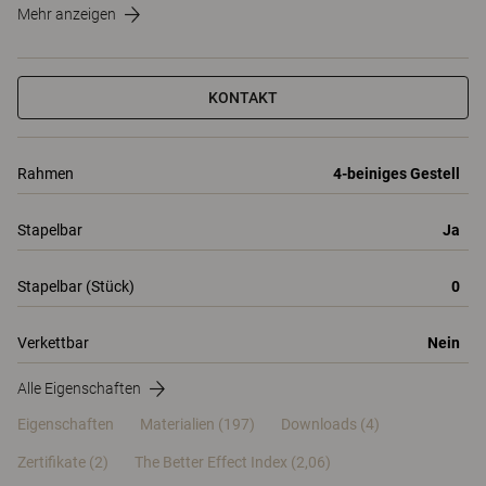
Mehr anzeigen
KONTAKT
Rahmen
4-beiniges Gestell
Stapelbar
Ja
Stapelbar (Stück)
0
Verkettbar
Nein
Alle Eigenschaften
Eigenschaften
Materialien
(197)
Downloads (4)
Zertifikate (
2
)
The Better Effect Index (2,06)