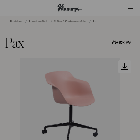
Produkte
Bürositzmöbel
Stühle & Konferenzstühle
Pax
?
?
Pax