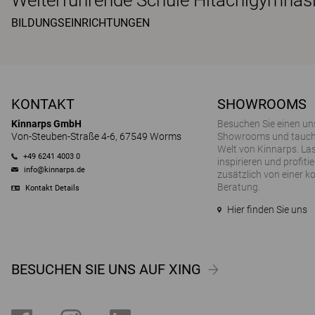
Weiterführende Schule Hitachigymnasi
BILDUNGSEINRICHTUNGEN
KONTAKT
SHOWROOMS
Kinnarps GmbH
Besuchen Sie einen un
Von-Steuben-Straße 4-6, 67549 Worms
Showrooms und tauchen
Welt von Kinnarps. Las
+49 6241 4003 0
inspirieren und profitie
info@kinnarps.de
zusätzlich von einer k
Beratung.
Kontakt Details
Hier finden Sie uns
BESUCHEN SIE UNS AUF XING