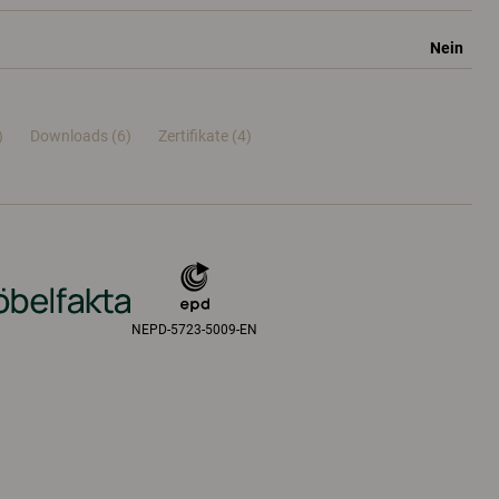
Nein
)
Downloads (6)
Zertifikate (
4
)
NEPD-5723-5009-EN