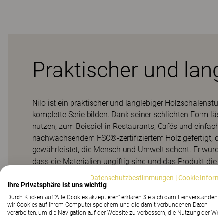
Praktischer und lan
Nilo ist ein praktischer und langlebiger Holzschalenstu
komplette Serie bilden. Dank seiner schlichten Form lä
nutzen, zum Beispiel in Restaurants, Cafés und einfa
nachwachsendem FSC®-zertifiziertem Holz gefertigt, d
gewährleistet, die Mensch und Umwelt schont. Er wurde
dass die Materialien ungiftig sind und das Produkt di
für öffentliche Räumlichkeiten erfüllt. Nilo ist daher e
Datenschutzbestimmungen
|
Cookie Infor
Komponenten, die ausgetauscht, getrennt und recycelt 
Ihre Privatsphäre ist uns wichtig
nachhaltig macht. Die Rückenlehne hat eine natürliche 
Durch Klicken auf "Alle Cookies akzeptieren" erklären Sie sich damit einverstanden
wir Cookies auf Ihrem Computer speichern und die damit verbundenen Daten
Durchblutung fördert. Der Schalensitz hat eine bequem
verarbeiten, um die Navigation auf der Website zu verbessern, die Nutzung der W