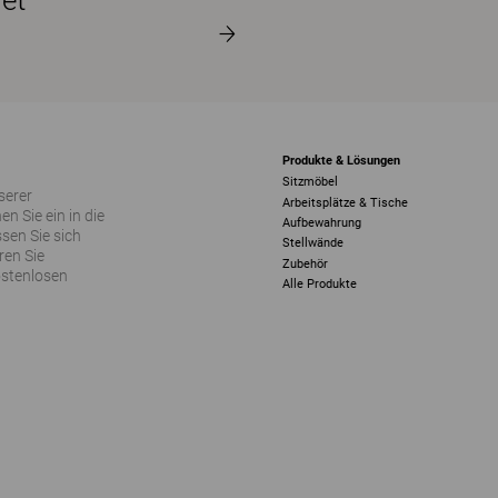
et
Produkte & Lösungen
Sitzmöbel
serer
Arbeitsplätze & Tische
 Sie ein in die
Aufbewahrung
sen Sie sich
Stellwände
ren Sie
Zubehör
ostenlosen
Alle Produkte