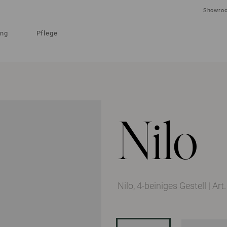
Showro
ung
Pflege
Nilo
Nilo, 4-beiniges Gestell
|
Art