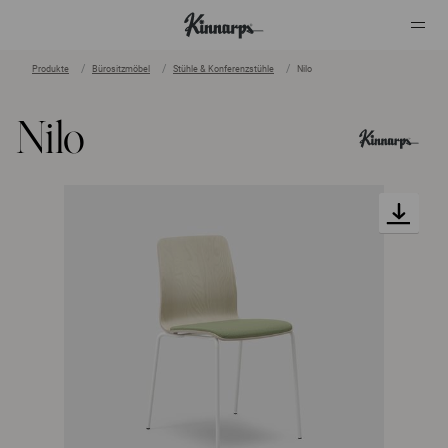
Produkte
Bürositzmöbel
Stühle & Konferenzstühle
Nilo
?
?
Nilo