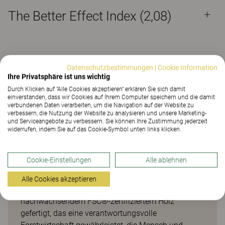
The Better Effect Index (2,08)
Datenschutzbestimmungen
|
Cookie Information
Praktischer und langlebiger
Ihre Privatsphäre ist uns wichtig
Durch Klicken auf "Alle Cookies akzeptieren" erklären Sie sich damit
Holzschalenstuhl
einverstanden, dass wir Cookies auf Ihrem Computer speichern und die damit
verbundenen Daten verarbeiten, um die Navigation auf der Website zu
verbessern, die Nutzung der Website zu analysieren und unsere Marketing-
Nilo ist ein praktischer und langlebiger
und Serviceangebote zu verbessern. Sie können Ihre Zustimmung jederzeit
Holzschalenstuhl, der in mehreren Ausführungen
widerrufen, indem Sie auf das Cookie-Symbol unten links klicken.
erhältlich ist, die eine komplette Serie bilden. Dank
seiner schlichten Form lässt er sich flexibel in
Cookie-Einstellungen
Alle ablehnen
unterschiedlichen Umgebungen nutzen, zum
Beispiel in Restaurants, Cafés und einfachen
Alle Cookies akzeptieren
Besprechungsräumen. Nilo wird aus
nachwachsendem FSC®-zertifiziertem Holz
gefertigt, das eine verantwortungsvolle