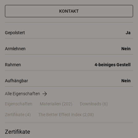
KONTAKT
Gepolstert
Ja
Armlehnen
Nein
Rahmen
4-beiniges Gestell
Aufhängbar
Nein
Alle Eigenschaften
Eigenschaften
Materialien
(202)
Downloads (6)
Zertifikate (
4
)
The Better Effect Index (2,08)
Zertifikate