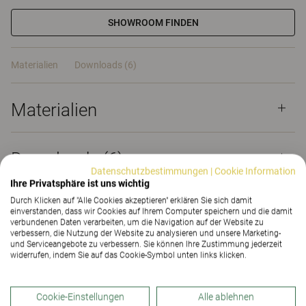
SHOWROOM FINDEN
Materialien
Downloads (6)
Materialien
Downloads (
6
)
Datenschutzbestimmungen
|
Cookie Information
Ihre Privatsphäre ist uns wichtig
Durch Klicken auf "Alle Cookies akzeptieren" erklären Sie sich damit
einverstanden, dass wir Cookies auf Ihrem Computer speichern und die damit
verbundenen Daten verarbeiten, um die Navigation auf der Website zu
verbessern, die Nutzung der Website zu analysieren und unsere Marketing-
Ina chair
und Serviceangebote zu verbessern. Sie können Ihre Zustimmung jederzeit
widerrufen, indem Sie auf das Cookie-Symbol unten links klicken.
Die Rückenlehne hat eine grazile organische Form,
die Sitzfläche ist rund. Das Material in Sitz und
Cookie-Einstellungen
Alle ablehnen
Rückenlehne des Stuhls ist einzigartig, da es aus zu