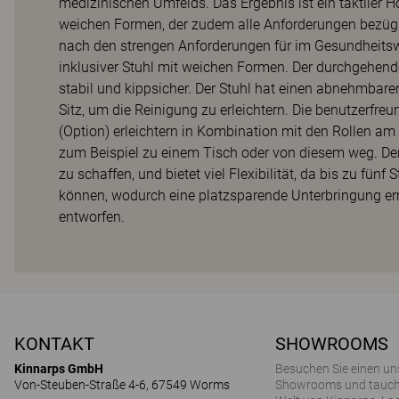
medizinischen Umfelds. Das Ergebnis ist ein taktiler 
weichen Formen, der zudem alle Anforderungen bezüglic
nach den strengen Anforderungen für im Gesundheitswe
inklusiver Stuhl mit weichen Formen. Der durchgehend
stabil und kippsicher. Der Stuhl hat einen abnehmb
Sitz, um die Reinigung zu erleichtern. Die benutzerfre
(Option) erleichtern in Kombination mit den Rollen 
zum Beispiel zu einem Tisch oder von diesem weg. Der 
zu schaffen, und bietet viel Flexibilität, da bis zu fün
können, wodurch eine platzsparende Unterbringung er
entworfen.
KONTAKT
SHOWROOMS
Kinnarps GmbH
Besuchen Sie einen un
Von-Steuben-Straße 4-6, 67549 Worms
Showrooms und tauchen