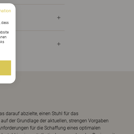
mation
, dass
ebsite
nnen
nks
as darauf abzielte, einen Stuhl für das
auf der Grundlage der aktuellen, strengen Vorgaben
 Anforderungen für die Schaffung eines optimalen