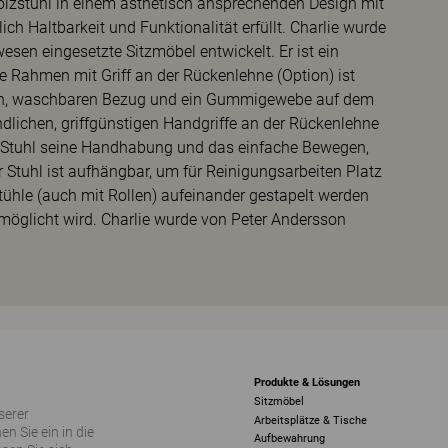
Holzstuhl in einem ästhetisch ansprechenden Design mit
h Haltbarkeit und Funktionalität erfüllt. Charlie wurde
sen eingesetzte Sitzmöbel entwickelt. Er ist ein
e Rahmen mit Griff an der Rückenlehne (Option) ist
aren, waschbaren Bezug und ein Gummigewebe auf dem
undlichen, griffgünstigen Handgriffe an der Rückenlehne
am Stuhl seine Handhabung und das einfache Bewegen,
Stuhl ist aufhängbar, um für Reinigungsarbeiten Platz
f Stühle (auch mit Rollen) aufeinander gestapelt werden
möglicht wird. Charlie wurde von Peter Andersson
Produkte & Lösungen
Sitzmöbel
serer
Arbeitsplätze & Tische
 Sie ein in die
Aufbewahrung