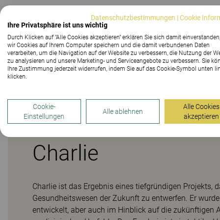
Datenschutzbestimmungen
|
Cookie Infor
Materialien
Ihre Privatsphäre ist uns wichtig
Durch Klicken auf "Alle Cookies akzeptieren" erklären Sie sich damit einverstanden
wir Cookies auf Ihrem Computer speichern und die damit verbundenen Daten
verarbeiten, um die Navigation auf der Website zu verbessern, die Nutzung der W
zu analysieren und unsere Marketing- und Serviceangebote zu verbessern. Sie kö
Downloads (
6
)
Ihre Zustimmung jederzeit widerrufen, indem Sie auf das Cookie-Symbol unten li
klicken.
Cookie-
Alle Cookies
Alle ablehnen
Einstellungen
akzeptieren
Charlie
Charlie ist das Ergebnis eines tiefgründigen Projekts, d
Gesundheitswesen der Zukunft zu entwerfen. Er wurde 
entwickelt, aber auch im Hinblick auf die zukünftigen