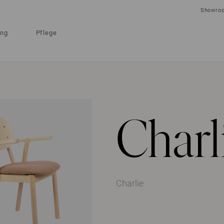
Showro
ung
Pflege
Charl
Charlie