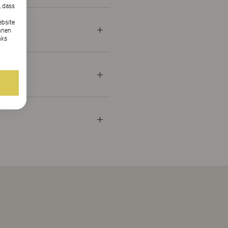
, dass
ebsite
nnen
nks