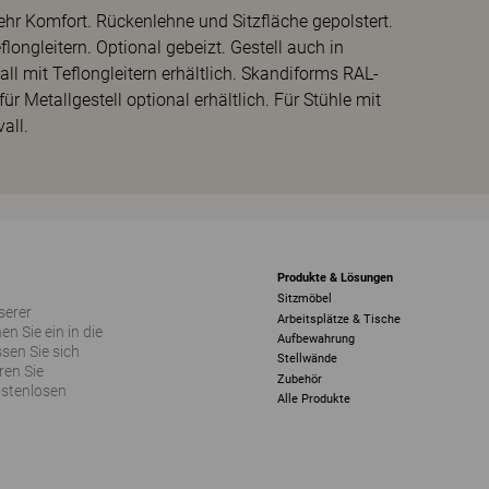
hr Komfort. Rückenlehne und Sitzfläche gepolstert.
longleitern. Optional gebeizt. Gestell auch in
 mit Teflongleitern erhältlich. Skandiforms RAL-
r Metallgestell optional erhältlich. Für Stühle mit
all.
Produkte & Lösungen
Sitzmöbel
serer
Arbeitsplätze & Tische
 Sie ein in die
Aufbewahrung
sen Sie sich
Stellwände
ren Sie
Zubehör
ostenlosen
Alle Produkte