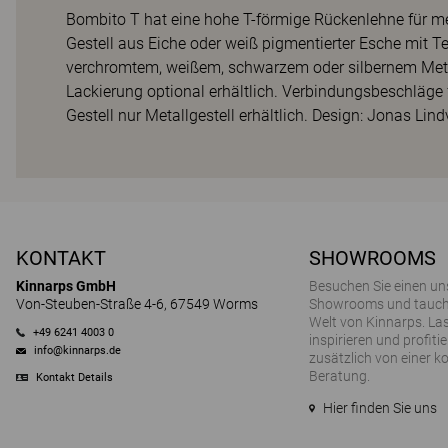
Bombito T hat eine hohe T-förmige Rückenlehne für me
Gestell aus Eiche oder weiß pigmentierter Esche mit Tef
verchromtem, weißem, schwarzem oder silbernem Metall
Lackierung optional erhältlich. Verbindungsbeschläge fü
Gestell nur Metallgestell erhältlich. Design: Jonas Lindv
KONTAKT
SHOWROOMS
Kinnarps GmbH
Besuchen Sie einen un
Von-Steuben-Straße 4-6, 67549 Worms
Showrooms und tauchen
Welt von Kinnarps. Las
+49 6241 4003 0
inspirieren und profitie
info@kinnarps.de
zusätzlich von einer k
Beratung.
Kontakt Details
Hier finden Sie uns