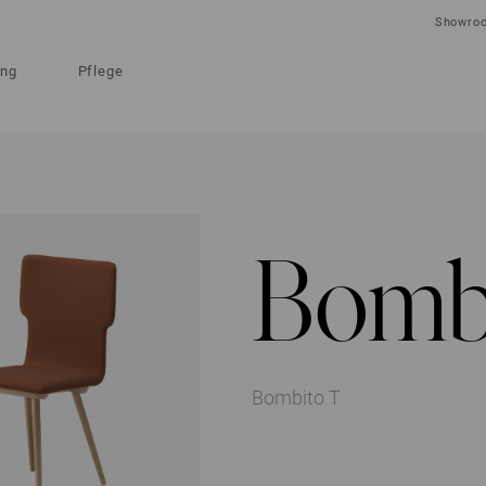
Showro
ung
Pflege
Bomb
Bombito T