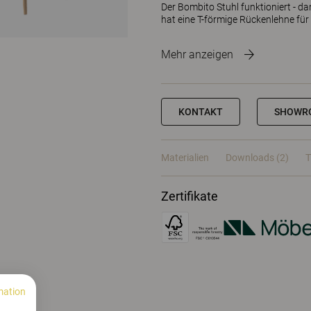
Der Bombito Stuhl funktioniert - d
hat eine T-förmige Rückenlehne für
Mehr anzeigen
KONTAKT
SHOWR
Materialien
Downloads (2)
T
Zertifikate
mation