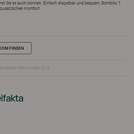
amit Sie es auch können. Einfach stapelbar und bequem. Bombito T
 zusätzlichen Komfort.
OOM FINDEN
he Better Effect Index (2,1)