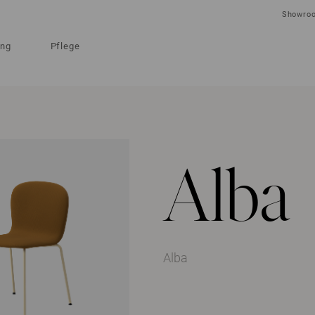
Showro
ung
Pflege
Alba
Alba