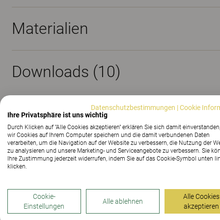
Materialien
Downloads (
10
)
Datenschutzbestimmungen
|
Cookie Infor
Ihre Privatsphäre ist uns wichtig
Durch Klicken auf "Alle Cookies akzeptieren" erklären Sie sich damit einverstanden
wir Cookies auf Ihrem Computer speichern und die damit verbundenen Daten
verarbeiten, um die Navigation auf der Website zu verbessern, die Nutzung der W
Alba
zu analysieren und unsere Marketing- und Serviceangebote zu verbessern. Sie kö
Ihre Zustimmung jederzeit widerrufen, indem Sie auf das Cookie-Symbol unten li
klicken.
Dieser elegante und bequeme Stuhl zeichnet sich durch S
Cookie-
Alle Cookies
Entwicklung stand unter dem Motto Erschwinglichkeit
Alle ablehnen
Einstellungen
akzeptieren
Schönheit in der Schlichtheit! Und das macht sich sowo