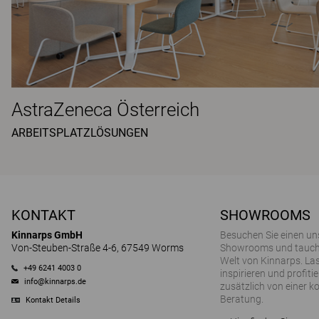
AstraZeneca Österreich
ARBEITSPLATZLÖSUNGEN
KONTAKT
SHOWROOMS
Kinnarps GmbH
Besuchen Sie einen un
Von-Steuben-Straße 4-6, 67549 Worms
Showrooms und tauchen
Welt von Kinnarps. Las
+49 6241 4003 0
inspirieren und profitie
info@kinnarps.de
zusätzlich von einer k
Beratung.
Kontakt Details