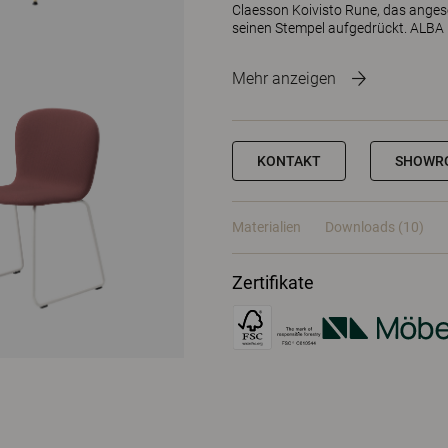
Claesson Koivisto Rune, das anges
seinen Stempel aufgedrückt. ALBA is
Mehr anzeigen
KONTAKT
SHOWR
Materialien
Downloads (10)
Zertifikate