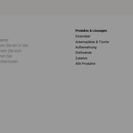
Produkte & Lösungen
Sitzmöbel
serer
Arbeitsplätze & Tische
 Sie ein in die
Aufbewahrung
sen Sie sich
Stellwände
ren Sie
Zubehör
ostenlosen
Alle Produkte