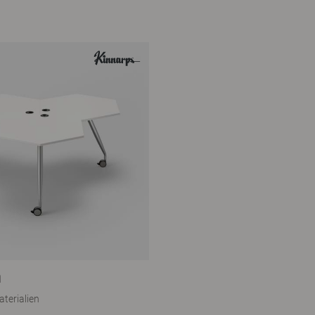
n
terialien