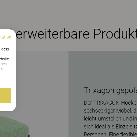
und erweiterbare Produk
mation
, dass
ebsite
nnen
nks
Trixagon gepol
Der TRIXAGON-Hocker g
sechseckiger Möbel, d
leicht umstellen und 
sich ideal als Einzelsi
Personen. Eine flexibl