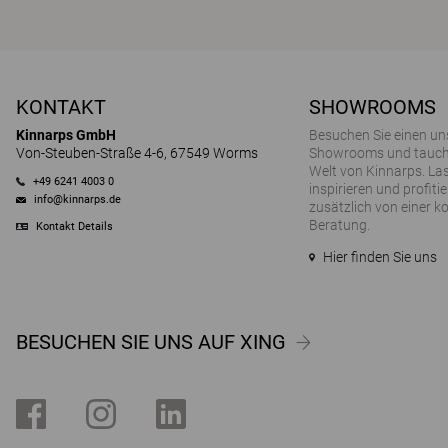
KONTAKT
SHOWROOMS
Kinnarps GmbH
Besuchen Sie einen un
Von-Steuben-Straße 4-6, 67549 Worms
Showrooms und tauchen
Welt von Kinnarps. Las
+49 6241 4003 0
inspirieren und profitie
info@kinnarps.de
zusätzlich von einer k
Beratung.
Kontakt Details
Hier finden Sie uns
BESUCHEN SIE UNS AUF XING