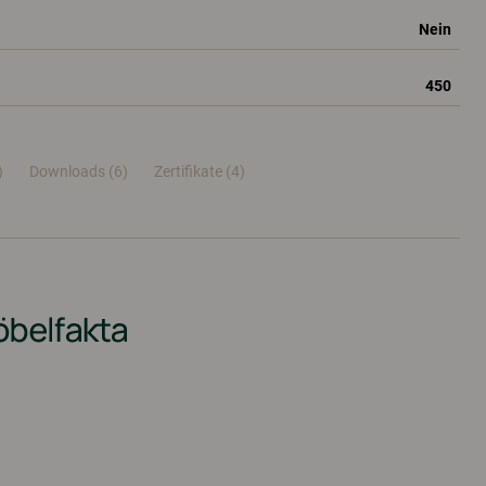
Nein
450
)
Downloads (6)
Zertifikate (
4
)