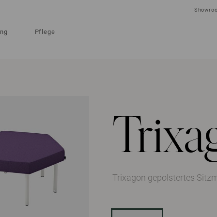
Showro
ung
Pflege
Trixa
Trixagon gepolstertes Sitz