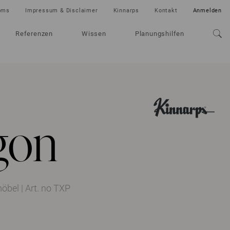
oms
Impressum & Disclaimer
Kinnarps
Kontakt
Anmelden
Referenzen
Wissen
Planungshilfen
gon
möbel
|
Art. no TXP