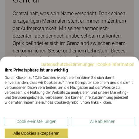
Central hält, was sein Name verspricht. Dank seinen
einzigartigen Merkmalen steht er immer im Zentrum
der Aufmerksamkeit. Mit seiner harmonisch-
dezenten, aber dennoch unübersehbar markanten
Optik befindet er sich im Grenzland zwischen einem
herkömmlichen Sessel und einem Lehnstuhl. Dieses
einfache und unkomplizierte Design lässt ihn in
Datenschutzbestimmungen
|
Cookie Information
jeder Umgebung gut zur Geltung kommen, während
Ihre Privatsphäre ist uns wichtig
er sich gleichzeitig harmonisch einfügt. Die
Durch Klicken auf "Alle Cookies akzeptieren" erklären Sie sich damit
wunderschöne Polsterung, die sorgsam
einverstanden, dass wir Cookies auf Ihrem Computer speichern und die damit
verarbeiteten Nähte in der Rückenlehne und die
verbundenen Daten verarbeiten, um die Navigation auf der Website zu
verbessern, die Nutzung der Website zu analysieren und unsere Marketing-
schlanken rechteckigen Beine verleihen dem Design
und Serviceangebote zu verbessern. Sie können Ihre Zustimmung jederzeit
Struktur und lassen ganz neue Dimensionen
widerrufen, indem Sie auf das Cookie-Symbol unten links klicken.
entstehen. Er lässt sich ideal mit einem
fünfstrahligen Drehfußgestell auf Rollen und einem
Cookie-Einstellungen
Alle ablehnen
praktischen Beistelltisch in Laptopgröße
kombinieren. Das Designduo Bonpart hat eine
Alle Cookies akzeptieren