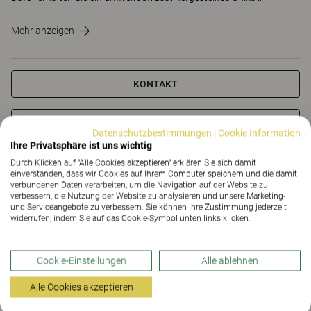
Mehr anzeigen
KONTAKT
SHOWROOM FINDEN
Datenschutzbestimmungen
|
Cookie Information
Ihre Privatsphäre ist uns wichtig
Durch Klicken auf "Alle Cookies akzeptieren" erklären Sie sich damit
Downloads (3)
The Better Effect Index (2,13)
einverstanden, dass wir Cookies auf Ihrem Computer speichern und die damit
verbundenen Daten verarbeiten, um die Navigation auf der Website zu
verbessern, die Nutzung der Website zu analysieren und unsere Marketing-
Zertifikate
und Serviceangebote zu verbessern. Sie können Ihre Zustimmung jederzeit
widerrufen, indem Sie auf das Cookie-Symbol unten links klicken.
Cookie-Einstellungen
Alle ablehnen
Downloads (
3
)
Alle Cookies akzeptieren