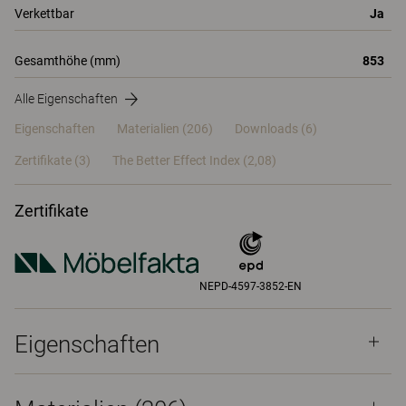
Verkettbar
Ja
Gesamthöhe (mm)
853
Alle Eigenschaften
Eigenschaften
Materialien
(206)
Downloads (6)
Zertifikate (
3
)
The Better Effect Index (2,08)
Zertifikate
NEPD-4597-3852-EN
Eigenschaften