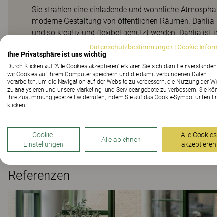
Sie strahlen eine einladende und wohnliche Atmosphär
moderne Gestaltung von öffentlichen Räumen. Dahlia
und so kreativ und flexibel genutzt werden. Dahlia ist 
jeweils eine besondere Haptik bieten und für gewüns
Datenschutzbestimmungen
|
Cookie Infor
Ihre Privatsphäre ist uns wichtig
Dahlia ist dank seiner austauschbaren und reparierba
Durch Klicken auf "Alle Cookies akzeptieren" erklären Sie sich damit einverstanden
zeitloses Design trägt ebenfalls dazu bei, langfristige
wir Cookies auf Ihrem Computer speichern und die damit verbundenen Daten
Benutzer einfach, sich hinzusetzen und aufzustehen, und
verarbeiten, um die Navigation auf der Website zu verbessern, die Nutzung der W
zu analysieren und unsere Marketing- und Serviceangebote zu verbessern. Sie kö
ist vollständig abnehmbar und waschbar, wodurch eine
Ihre Zustimmung jederzeit widerrufen, indem Sie auf das Cookie-Symbol unten li
sind. Dahlia hat einen Spalt zwischen Sitz, Rücken
klicken.
Bakterien zu vermeiden. Diese Möbelserie ist aus FSC®-
Zeichen versehen.
Cookie-
Alle Cookies
Alle ablehnen
Einstellungen
akzeptieren
Referenzen