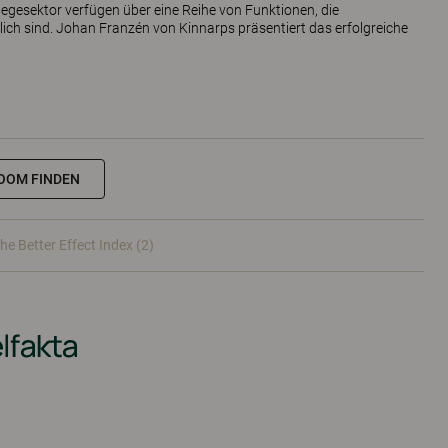
egesektor verfügen über eine Reihe von Funktionen, die
tlich sind. Johan Franzén von Kinnarps präsentiert das erfolgreiche
OOM FINDEN
he Better Effect Index (2)