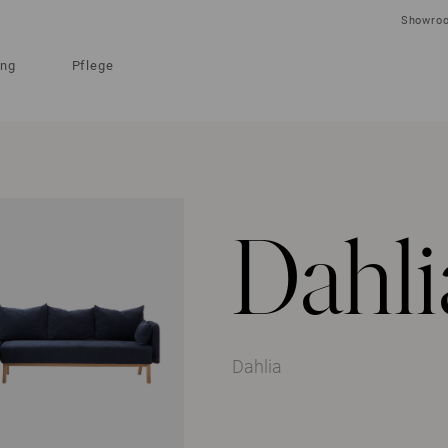
Showro
ung
Pflege
Dahli
Dahlia