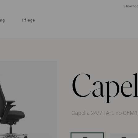
Showro
ung
Pflege
Capel
Capella 24/7
|
Art. no CFM