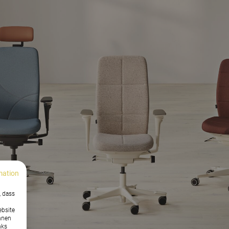
mation
, dass
ebsite
nnen
nks