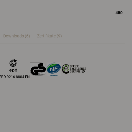
450
Downloads (6)
Zertifikate (
9
)
EPD-9216-8804-EN