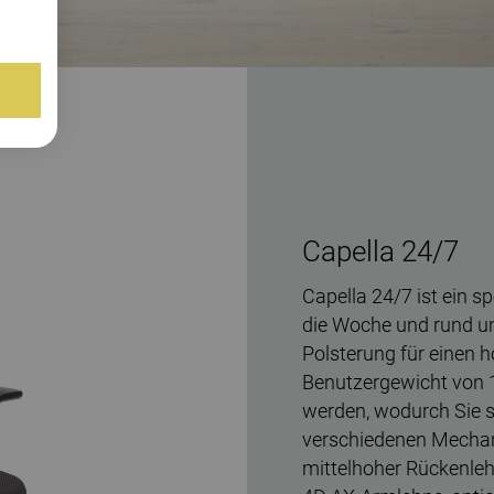
Capella 24/7
Capella 24/7 ist ein s
die Woche und rund um 
Polsterung für einen h
Benutzergewicht von 15
werden, wodurch Sie s
verschiedenen Mecha
mittelhoher Rückenleh