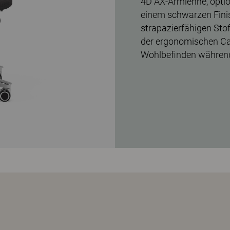
4D AX-Armlehne, option
einem schwarzen Fini
strapazierfähigen Sto
der ergonomischen Cap
Wohlbefinden während 