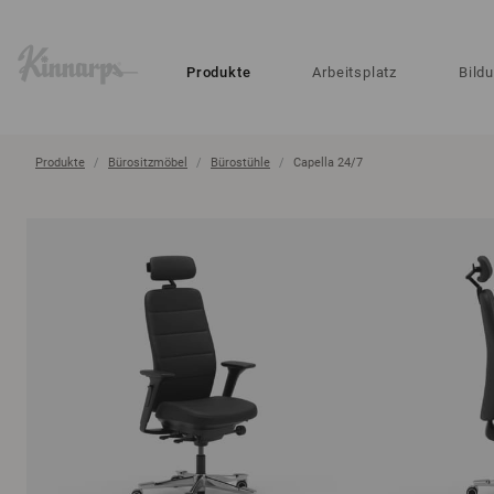
?
?
Produkte
Arbeitsplatz
Bild
Produkte
Bürositzmöbel
Bürostühle
Capella 24/7