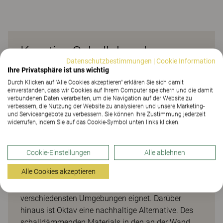
Kreative Schallabsorber zur
Datenschutzbestimmungen
|
Cookie Information
Wandmontage
Ihre Privatsphäre ist uns wichtig
Durch Klicken auf "Alle Cookies akzeptieren" erklären Sie sich damit
Oktav ist ein effektiver und optisch ansprechender
einverstanden, dass wir Cookies auf Ihrem Computer speichern und die damit
verbundenen Daten verarbeiten, um die Navigation auf der Website zu
Schallabsorber, der an der Wand angebracht wird.
verbessern, die Nutzung der Website zu analysieren und unsere Marketing-
Die an der Wand montierten Schallabsorber tragen
und Serviceangebote zu verbessern. Sie können Ihre Zustimmung jederzeit
widerrufen, indem Sie auf das Cookie-Symbol unten links klicken.
zu einer guten Akustik bei, da sie hervorragende
schallabsorbierende Eigenschaften haben und die
Anforderungen der Schalldämmungsklasse A
Cookie-Einstellungen
Alle ablehnen
erfüllen. Mit ihrem durchdachten und kreativen
Alle Cookies akzeptieren
Design lassen sich Muster und Farben zu tollen
Effekten kombinieren. Eine Lösung, die sich für die
verschiedensten Umgebungen eignet. Darüber
hinaus ist Oktav eine nachhaltige Alternative. Des
schalldämmenden Materials in den an der Wand