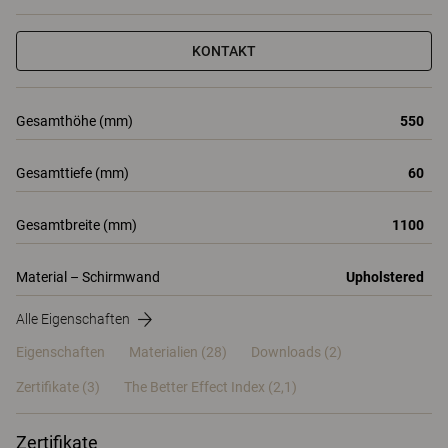
KONTAKT
Gesamthöhe (mm)
550
Gesamttiefe (mm)
60
Gesamtbreite (mm)
1100
Material – Schirmwand
Upholstered
Alle Eigenschaften
Eigenschaften
Materialien
(28)
Downloads (2)
Zertifikate (
3
)
The Better Effect Index (2,1)
Zertifikate