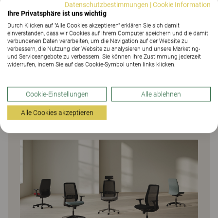
die eine sanfte Neigebewegung von Sitz und Rücken
Datenschutzbestimmungen
|
Cookie Information
ermöglicht. Der Widerstand der Wippfunktion kann
Ihre Privatsphäre ist uns wichtig
individuell eingestellt werden, und die Neigung
Durch Klicken auf "Alle Cookies akzeptieren" erklären Sie sich damit
einverstanden, dass wir Cookies auf Ihrem Computer speichern und die damit
Rückenlehne lässt sich in vier verschiedenen
verbundenen Daten verarbeiten, um die Navigation auf der Website zu
Positionen arretieren. Wählt man die vollgepolsterte
verbessern, die Nutzung der Website zu analysieren und unsere Marketing-
und Serviceangebote zu verbessern. Sie können Ihre Zustimmung jederzeit
Variante, kann zusätzlich die Rückenlehnenhöhe
widerrufen, indem Sie auf das Cookie-Symbol unten links klicken.
eingestellt werden. Claro ist genial in seiner
Schlichtheit – eine universelle Lösung für den
modernen Arbeitsplatz, die sich sowohl als
Cookie-Einstellungen
Alle ablehnen
Bürostuhl als auch in Projekt- und
Alle Cookies akzeptieren
Besprechungsräumen bewährt.