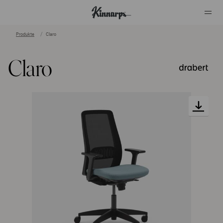
Produkte
Claro
?
?
Claro