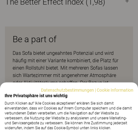
The Better Effect Index (1,98)
Be a part of
Das Sofa bietet ungeahntes Potenzial und wird
häufig mit einer Variante kombiniert, die Platz für
einen Rollstuhl bietet. Mit mehreren Sofas lassen
sich Wartezimmer mit angenehmer Atmosphäre
oder Aktivitätsräume schaffen. Der Bezug ist
abnehmbar. Hygienestandards können problemlos
Datenschutzbestimmungen
|
Cookie Information
Ihre Privatsphäre ist uns wichtig
eingehalten werden, indem ein waschbarer Stoff
Durch Klicken auf "Alle Cookies akzeptieren" erklären Sie sich damit
gewählt wird. Außerdem können neuen Bezüge
einverstanden, dass wir Cookies auf Ihrem Computer speichern und die damit
jederzeit nachbestellt werden. BE A PART OF ist
verbundenen Daten verarbeiten, um die Navigation auf der Website zu
verbessern, die Nutzung der Website zu analysieren und unsere Marketing-
standardmäßig in klarlackierter Birke oder schwarz
und Serviceangebote zu verbessern. Sie können Ihre Zustimmung jederzeit
bzw. weiß gebeizt erhältlich. Gegen Aufpreis kann
widerrufen, indem Sie auf das Cookie-Symbol unten links klicken.
das Sofa auch in einer beliebigen NCS-Farbe bestellt