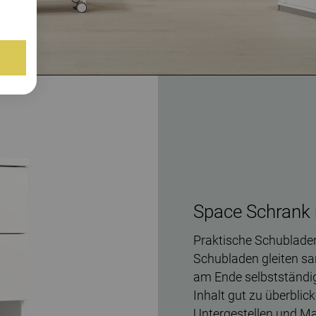
Space Schrank 
Praktische Schublade
Schubladen gleiten sa
am Ende selbstständig
Inhalt gut zu überbli
Untergestellen und Ma