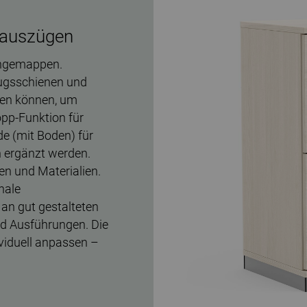
nauszügen
ängemappen.
ugsschienen und
den können, um
opp-Funktion für
de (mit Boden) für
ergänzt werden.
en und Materialien.
onale
an gut gestalteten
nd Ausführungen. Die
viduell anpassen –