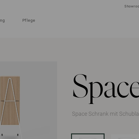
Showro
ung
Pflege
Spac
Space Schrank mit Schubl