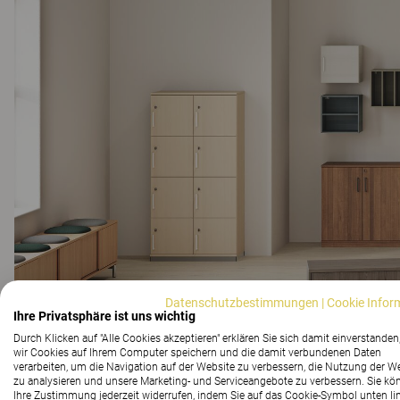
Datenschutzbestimmungen
|
Cookie Infor
Ihre Privatsphäre ist uns wichtig
Durch Klicken auf "Alle Cookies akzeptieren" erklären Sie sich damit einverstanden
wir Cookies auf Ihrem Computer speichern und die damit verbundenen Daten
verarbeiten, um die Navigation auf der Website zu verbessern, die Nutzung der W
zu analysieren und unsere Marketing- und Serviceangebote zu verbessern. Sie kö
Ihre Zustimmung jederzeit widerrufen, indem Sie auf das Cookie-Symbol unten li