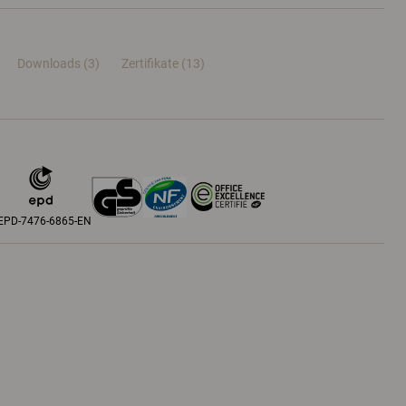
Downloads (3)
Zertifikate (
13
)
EPD-7476-6865-EN