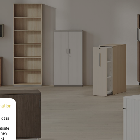
mation
, dass
ebsite
nnen
nks