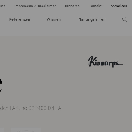
oms
Impressum & Disclaimer
Kinnarps
Kontakt
Anmelden
Referenzen
Wissen
Planungshilfen
e
aden
|
Art. no S2P400 D4 LA