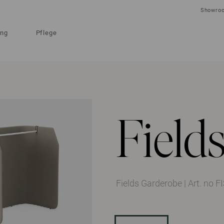
Showro
ung
Pflege
Field
Fields Garderobe
|
Art. no 