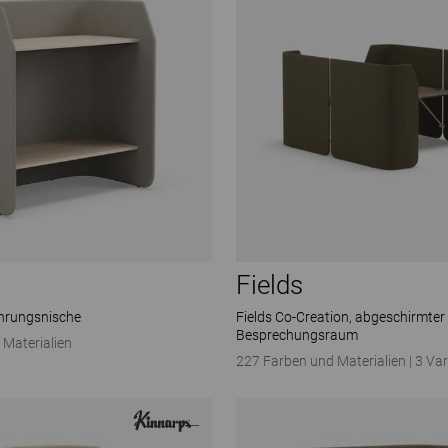
Fields
hrungsnische
Fields Co-Creation, abgeschirmter
Besprechungsraum
 Materialien
227 Farben und Materialien
|
3 Var