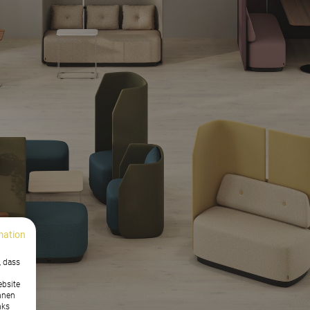
mation
, dass
ebsite
nnen
nks