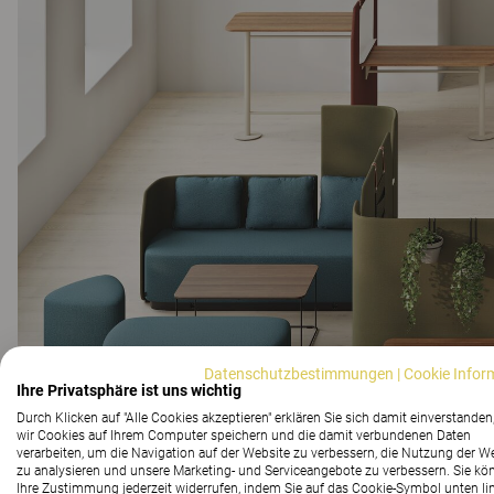
Datenschutzbestimmungen
|
Cookie Infor
Ihre Privatsphäre ist uns wichtig
Durch Klicken auf "Alle Cookies akzeptieren" erklären Sie sich damit einverstanden
wir Cookies auf Ihrem Computer speichern und die damit verbundenen Daten
verarbeiten, um die Navigation auf der Website zu verbessern, die Nutzung der W
zu analysieren und unsere Marketing- und Serviceangebote zu verbessern. Sie kö
Ihre Zustimmung jederzeit widerrufen, indem Sie auf das Cookie-Symbol unten li