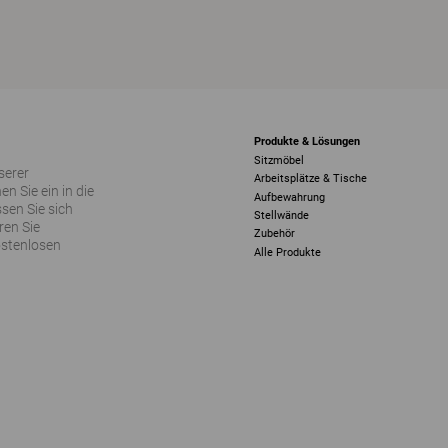
Produkte & Lösungen
Sitzmöbel
serer
Arbeitsplätze & Tische
 Sie ein in die
Aufbewahrung
sen Sie sich
Stellwände
ren Sie
Zubehör
ostenlosen
Alle Produkte