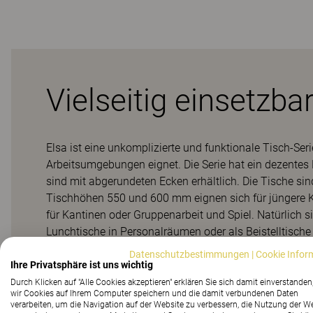
Vielseitig einsetzba
Elsa ist eine unkomplizierte und funktionale Tisch-Serie
Arbeitsumgebungen eignet. Die Serie hat ein dezentes 
sind mit abgerundeten Ecken erhältlich. Die Tische sin
Tischhöhen 550 und 600 mm eignen sich für jüngere Ki
für Kantinen oder Gruppenarbeit und Spiel. Natürlich si
Lunchtische in Personalräumen oder als Beistelltisc
und runde Formen in verschiedenen Größen ausgewählt 
Datenschutzbestimmungen
|
Cookie Infor
unter dem Tisch viel Bein- und Oberschenkelfreiheit ha
Ihre Privatsphäre ist uns wichtig
einem nachwachsenden Rohstoff hergestellt. Diese Zert
Durch Klicken auf "Alle Cookies akzeptieren" erklären Sie sich damit einverstanden
wir Cookies auf Ihrem Computer speichern und die damit verbundenen Daten
Forstwirtschaft, welche die Einhaltung strenger sozial
verarbeiten, um die Navigation auf der Website zu verbessern, die Nutzung der W