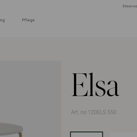
Showro
ung
Pflege
Elsa
Art. no 120ELS 550