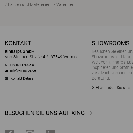
7 Farben und Materialien
|
7 Varianten
KONTAKT
SHOWROOMS
Kinnarps GmbH
Besuchen Sie einen un
Von-Steuben-Straße 4-6, 67549 Worms
Showrooms und tauchen
Welt von Kinnarps. Las
+49 6241 4003 0
inspirieren und profitie
info@kinnarps.de
zusätzlich von einer k
Beratung.
Kontakt Details
Hier finden Sie uns
BESUCHEN SIE UNS AUF XING