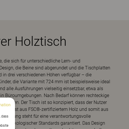
rer Holztisch
, die sich für unterschiedliche Lern- und
Design, die Beine sind abgerundet und die Tischplatten
d in drei verschiedenen Höhen verfügbar – die
nder, die Variante mit 724 mm ist beispielsweise ideal
nd alle Ausführungen vielseitig einsetzbar, etwa als
he in Büroumgebungen. Nach Bedarf können rechteckige
werden. Der Tisch ist so konzipiert, dass der Nutzer
mation
t. Elsa ist aus FSC®-zertifiziertem Holz und somit aus
ifizierung steht für eine verantwortungsvolle
, dass
er und ökologischer Standards garantiert. Das Design
ebsite