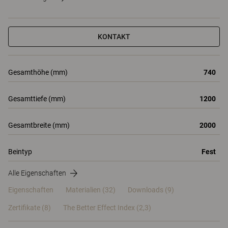
KONTAKT
Gesamthöhe (mm)
740
Gesamttiefe (mm)
1200
Gesamtbreite (mm)
2000
Beintyp
Fest
Alle Eigenschaften
Eigenschaften
Materialien
(32)
Downloads (9)
Zertifikate (
8
)
The Better Effect Index (2,3)