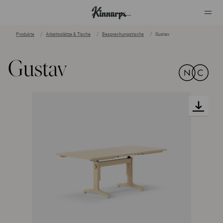
Produkte
Arbeitsplätze & Tische
Besprechungstische
Gustav
?
?
Gustav