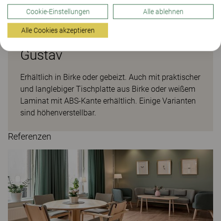
Cookie-Einstellungen
Alle ablehnen
Alle Cookies akzeptieren
Gustav
Erhältlich in Birke oder gebeizt. Auch mit praktischer
und langlebiger Tischplatte aus Birke oder weißem
Laminat mit ABS-Kante erhältlich. Einige Varianten
sind höhenverstellbar.
Referenzen