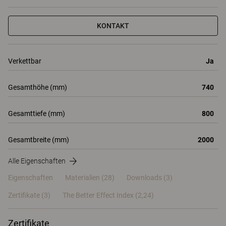
KONTAKT
Verkettbar
Ja
Gesamthöhe (mm)
740
Gesamttiefe (mm)
800
Gesamtbreite (mm)
2000
Alle Eigenschaften
Eigenschaften
Materialien
(28)
Downloads (3)
Zertifikate (
3
)
The Better Effect Index (2,24)
Zertifikate