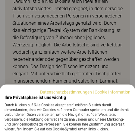
Dadurch ist die Nexus-Serie auch ideal für ein
aktivitätsbasiertes Umfeld geeignet, in dem derselbe
Tisch von verschiedenen Personen in verschiedenen
Situationen eines Arbeitstags genutzt wird. Durch
das einzigartige Flexrail-System der Banklösung ist
die Befestigung von Zubehör ohne jegliches
Werkzeug möglich. Die Arbeitstische sind verkettbar,
wodurch ganz einfach weitere Arbeitsflächen
nebeneinander oder gegenüber geschaffen werden
können. Das Design der Tische ist dezent und
elegant. Mit unterschiedlich geformten Tischplatten
in ansprechendem Furnier und stilvollem Laminat.
Nexus ist eine umfassende Produktfamilie, die aus
Datenschutzbestimmungen
|
Cookie Information
Besprechungstischen, Schreibtischen und
Ihre Privatsphäre ist uns wichtig
Banklösungen besteht und zu vollständigen
Durch Klicken auf "Alle Cookies akzeptieren" erklären Sie sich damit
Einrichtungen mit unterschiedlichen Funktionen,
einverstanden, dass wir Cookies auf Ihrem Computer speichern und die damit
verbundenen Daten verarbeiten, um die Navigation auf der Website zu
aber einem gemeinsamen Designausdruck
verbessern, die Nutzung der Website zu analysieren und unsere Marketing-
zusammengestellt werden kann. Verfügbar mit den
und Serviceangebote zu verbessern. Sie können Ihre Zustimmung jederzeit
widerrufen, indem Sie auf das Cookie-Symbol unten links klicken.
Stoffen aus dem Kinnarps Colour Studio (KCS).