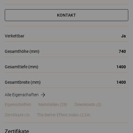
KONTAKT
Verkettbar
Ja
Gesamthöhe (mm)
740
Gesamttiefe (mm)
1400
Gesamtbreite (mm)
1400
Alle Eigenschaften
Eigenschaften
Materialien
(28)
Downloads (3)
Zertifikate (
3
)
The Better Effect Index (2,24)
Zertifikate