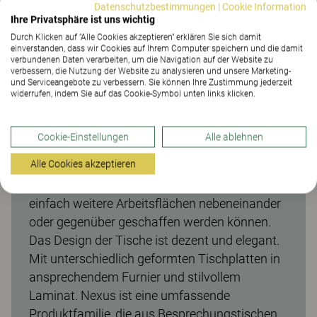
Umwandeln von einer Einzelplatzlösung in
Datenschutzbestimmungen
|
Cookie Information
einen Bereich für Projekte und
Ihre Privatsphäre ist uns wichtig
Teambesprechungen. Dadurch ist die Nexus-
Durch Klicken auf "Alle Cookies akzeptieren" erklären Sie sich damit
einverstanden, dass wir Cookies auf Ihrem Computer speichern und die damit
Serie auch ideal für ein aktivitätsbasiertes
verbundenen Daten verarbeiten, um die Navigation auf der Website zu
verbessern, die Nutzung der Website zu analysieren und unsere Marketing-
Umfeld geeignet, in dem derselbe Tisch von
und Serviceangebote zu verbessern. Sie können Ihre Zustimmung jederzeit
verschiedenen Personen in verschiedenen
widerrufen, indem Sie auf das Cookie-Symbol unten links klicken.
Situationen eines Arbeitstags genutzt wird.
Durch das einzigartige Flexrail-System der
Cookie-Einstellungen
Alle ablehnen
Banklösung ist die Befestigung von Zubehör
Alle Cookies akzeptieren
ohne jegliches Werkzeug möglich. Die
Arbeitstische sind verkettbar, wodurch ganz
einfach weitere Arbeitsflächen nebeneinander
oder gegenüber geschaffen werden können.
Das Design der Tische ist dezent und elegant.
Mit unterschiedlich geformten Tischplatten in
ansprechendem Furnier und stilvollem
Laminat. Nexus ist eine umfassende
Produktfamilie, die aus Besprechungstischen,