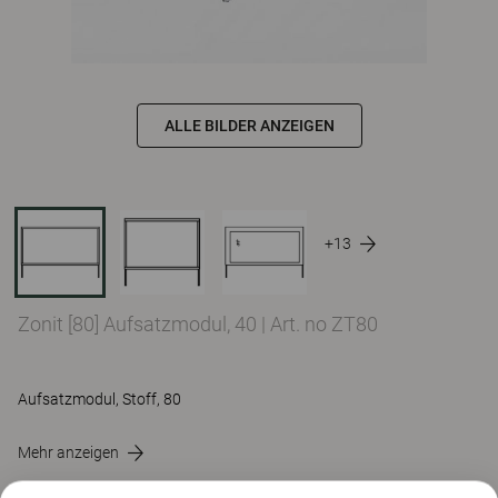
ALLE BILDER ANZEIGEN
+13
Zonit [80] Aufsatzmodul, 40
|
Art. no ZT80
Aufsatzmodul, Stoff, 80
Mehr anzeigen