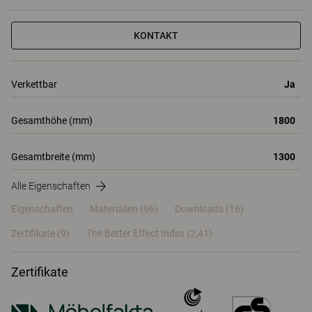
KONTAKT
Verkettbar
Ja
Gesamthöhe (mm)
1800
Gesamtbreite (mm)
1300
Alle Eigenschaften
Eigenschaften
Materialien
(96)
Downloads (16)
Zertifikate (
9
)
The Better Effect Index (2,41)
Zertifikate