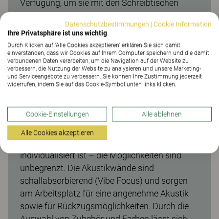
Verfügung, um sie mit den Schreibtischen
abzustimmen oder einen persönlichen Look zu
Datenschutzbestimmungen
|
Cookie Information
schaffen. Vibe-Trennwände bieten eine
Ihre Privatsphäre ist uns wichtig
schnelle Möglichkeit, einen offenen
Durch Klicken auf "Alle Cookies akzeptieren" erklären Sie sich damit
Arbeitsbereich in mehrere Räume zu
einverstanden, dass wir Cookies auf Ihrem Computer speichern und die damit
verbundenen Daten verarbeiten, um die Navigation auf der Website zu
unterteilen, in denen Teams effizient und ohne
verbessern, die Nutzung der Website zu analysieren und unsere Marketing-
und Serviceangebote zu verbessern. Sie können Ihre Zustimmung jederzeit
Störungen arbeiten können. Ein Raumteiler mit
widerrufen, indem Sie auf das Cookie-Symbol unten links klicken.
Regalen ist die ideale Wahl, um einen
abgeschirmten, aber nicht vollständig
Cookie-Einstellungen
Alle ablehnen
isolierten Arbeitsplatz zu schaffen. Man kann
sich für vorgefertigte Kombinationen oder ein
Alle Cookies akzeptieren
System entscheiden, das komplett
individualisiert ist – die Möglichkeiten sind
unbegrenzt. Die Akustikwände sind
schallabsorbierend (Vibe Focus) und sorgen
am Arbeitsplatz für eine angenehme Akustik
sowie für Rückzugsmöglichkeiten. Durch die
Auswahl von Zubehör und Farben lässt sich