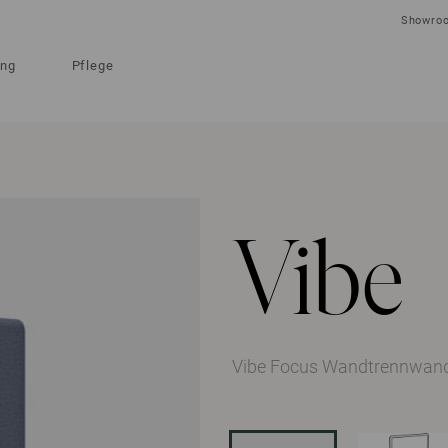
Showro
ung
Pflege
Vibe
Vibe Focus Wandtrennwan