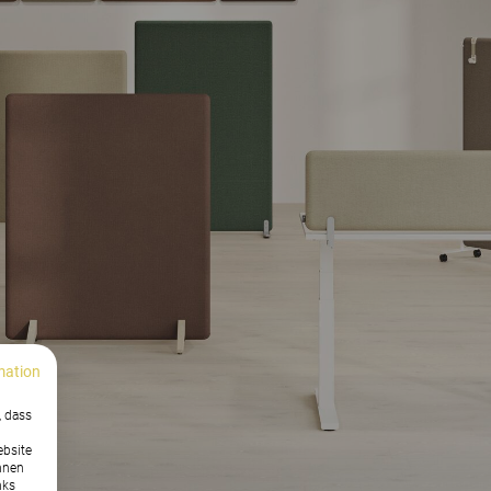
mation
, dass
ebsite
nnen
nks