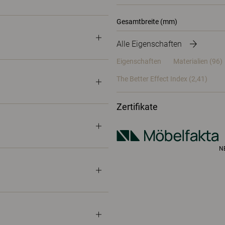
Gesamtbreite (mm)
Alle Eigenschaften
Eigenschaften
Materialien
(96)
The Better Effect Index (2,41)
Zertifikate
N