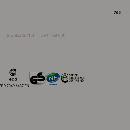
765
Downloads (16)
Zertifikate (
9
)
EPD-7049-6437-EN