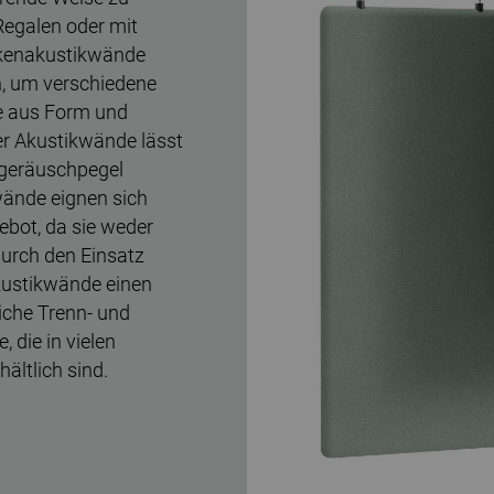
egalen oder mit
ckenakustikwände
n, um verschiedene
e aus Form und
er Akustikwände lässt
mgeräuschpegel
wände eignen sich
ebot, da sie weder
urch den Einsatz
kustikwände einen
eiche Trenn- und
 die in vielen
ältlich sind.