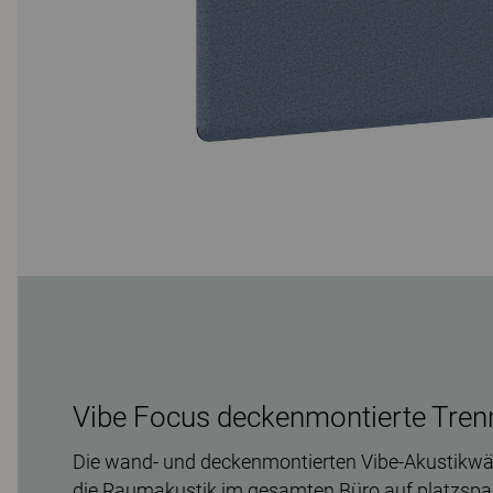
Vibe Focus deckenmontierte Tre
Die wand- und deckenmontierten Vibe-Akustikwä
die Raumakustik im gesamten Büro auf platzspa