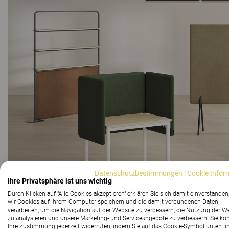
Datenschutzbestimmungen
|
Cookie Infor
Ihre Privatsphäre ist uns wichtig
Durch Klicken auf "Alle Cookies akzeptieren" erklären Sie sich damit einverstanden
wir Cookies auf Ihrem Computer speichern und die damit verbundenen Daten
verarbeiten, um die Navigation auf der Website zu verbessern, die Nutzung der W
zu analysieren und unsere Marketing- und Serviceangebote zu verbessern. Sie kö
Ihre Zustimmung jederzeit widerrufen, indem Sie auf das Cookie-Symbol unten li