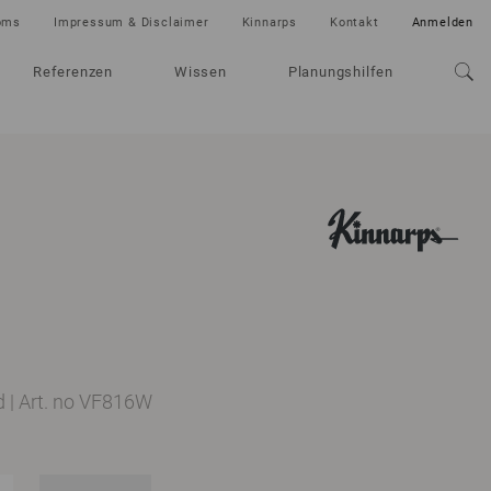
oms
Impressum & Disclaimer
Kinnarps
Kontakt
Anmelden
Referenzen
Wissen
Planungshilfen
d
|
Art. no VF816W