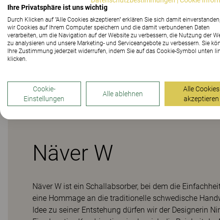
Datenschutzbestimmungen
|
Cookie Infor
Ihre Privatsphäre ist uns wichtig
Durch Klicken auf "Alle Cookies akzeptieren" erklären Sie sich damit einverstanden
Materialien
wir Cookies auf Ihrem Computer speichern und die damit verbundenen Daten
verarbeiten, um die Navigation auf der Website zu verbessern, die Nutzung der W
zu analysieren und unsere Marketing- und Serviceangebote zu verbessern. Sie kö
Ihre Zustimmung jederzeit widerrufen, indem Sie auf das Cookie-Symbol unten li
klicken.
Downloads (
1
)
Cookie-
Alle Cookies
Alle ablehnen
Einstellungen
akzeptieren
Näver W
Näver W ist ein Schallabsorber, bei dem die Einfachhei
eine Hommage an die traditionelle schwedische Handw
Idee zu seiner Entstehung dürfen wir der Designerin Ni