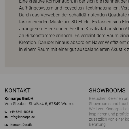
Eine kreative Kombination, in der sich die Reinheit de
Aufhängesystem und recycelten Textilmaterialien. Vers
Durch das Verweben der schalldämpfenden Quadrate m
faszinierenden Muster im 3D-Effekt. Es lassen sich El
arrangieren. Hier können Sie Ihre Kreativität ausleben
an Birkenstämme erinnern. Es verleiht dem Raum einen 
Kreation. Darüber hinaus absorbiert Näver W effizient 
in einem Raum mit einer gut ausbalancierten Akustik z
KONTAKT
SHOWROOMS
Kinnarps GmbH
Besuchen Sie einen un
Von-Steuben-Straße 4-6, 67549 Worms
Showrooms und tauchen
Welt von Kinnarps. Las
+49 6241 4003 0
inspirieren und profitie
info@kinnarps.de
zusätzlich von einer k
Beratung.
Kontakt Details