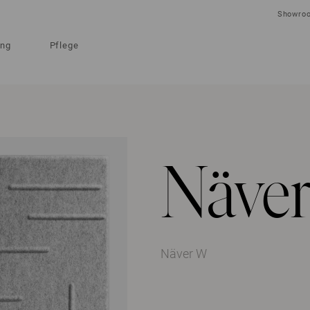
Showro
ung
Pflege
Näve
Näver W