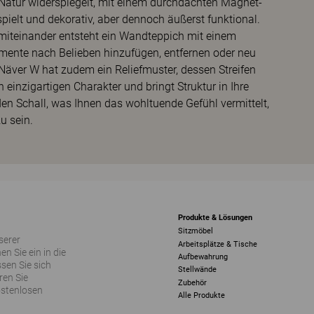
r Natur widerspiegelt, mit einem durchdachten Magnet-
pielt und dekorativ, aber dennoch äußerst funktional.
iteinander entsteht ein Wandteppich mit einem
emente nach Belieben hinzufügen, entfernen oder neu
! Näver W hat zudem ein Reliefmuster, dessen Streifen
einzigartigen Charakter und bringt Struktur in Ihre
den Schall, was Ihnen das wohltuende Gefühl vermittelt,
u sein.
Produkte & Lösungen
Sitzmöbel
serer
Arbeitsplätze & Tische
 Sie ein in die
Aufbewahrung
sen Sie sich
Stellwände
ren Sie
Zubehör
ostenlosen
Alle Produkte