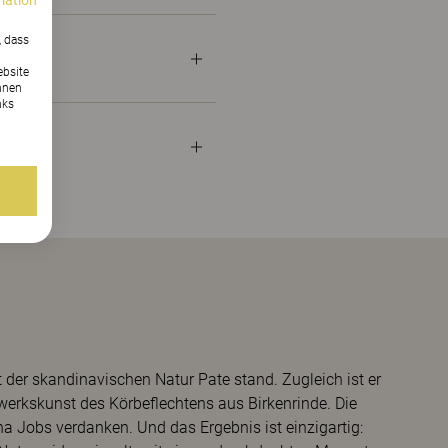
mation
, dass
ebsite
nnen
nks
t der skandinavischen Natur Pate stand. Zugleich ist er
erkskunst des Körbeflechtens aus Birkenrinde. Die
na Jobs verdanken. Und das Ergebnis ist einzigartig: