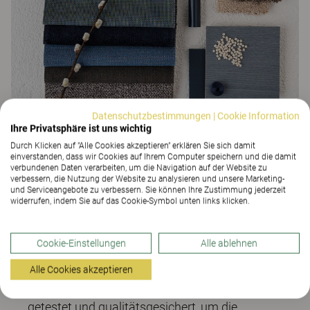
Datenschutzbestimmungen
|
Cookie Information
Ihre Privatsphäre ist uns wichtig
Durch Klicken auf "Alle Cookies akzeptieren" erklären Sie sich damit
einverstanden, dass wir Cookies auf Ihrem Computer speichern und die damit
verbundenen Daten verarbeiten, um die Navigation auf der Website zu
Hochwertige Materialien
verbessern, die Nutzung der Website zu analysieren und unsere Marketing-
und Serviceangebote zu verbessern. Sie können Ihre Zustimmung jederzeit
widerrufen, indem Sie auf das Cookie-Symbol unten links klicken.
Die Wahl des Materials und der Farbe hat
großen Einfluss auf die Funktionalität und den
Cookie-Einstellungen
Alle ablehnen
Pflegeaufwand des Produkts und der
Einrichtung. Aus diesem Grund wurden alle
Alle Cookies akzeptieren
unsere Materialien sorgfältig ausgewählt,
getestet und qualitätsgesichert, um die