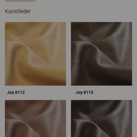
Kunstleder
Joy 8112
Joy 8115