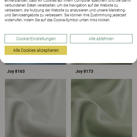
einverstanden, dass wir Cookies auf Ihrem Computer speichern und die damit
verbundenen Daten verarbeiten, um die Navigation auf der Website zu
verbessern, die Nutzung der Website zu analysieren und unsere Marketing-
und Serviceangebote zu verbessern. Sie können Ihre Zustimmung jederzeit
widerrufen, indem Sie auf das Cookie-Symbol unten links klicken.
Cookie-Einstellungen
Alle ablehnen
Alle Cookies akzeptieren
Joy 8163
Joy 8173