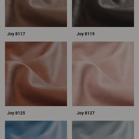
Joy 8117
Joy 8119
Joy 8125
Joy 8127