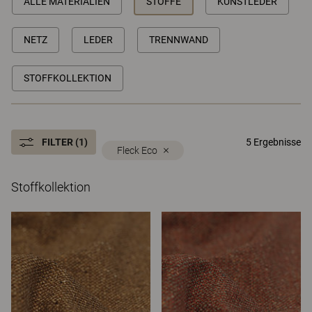
ALLE MATERIALIEN
STOFFE
KUNSTLEDER
NETZ
LEDER
TRENNWAND
STOFFKOLLEKTION
FILTER (1)
5 Ergebnisse
Fleck Eco
Stoffkollektion